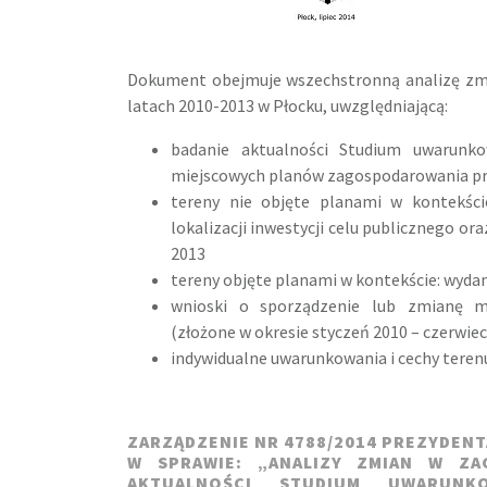
Dokument obejmuje wszechstronną analizę zm
latach 2010-2013 w Płocku, uwzględniającą:
badanie aktualności Studium uwarunk
miejscowych planów zagospodarowania p
tereny nie objęte planami w kontekści
lokalizacji inwestycji celu publicznego o
2013
tereny objęte planami w kontekście: wyda
wnioski o sporządzenie lub zmianę m
(złożone w okresie styczeń 2010 – czerwiec
indywidualne uwarunkowania i cechy teren
ZARZĄDZENIE NR 4788/2014 PREZYDENTA
W SPRAWIE: „ANALIZY ZMIAN W Z
AKTUALNOŚCI STUDIUM UWARUNK