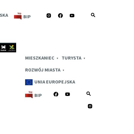
INSTAGRAM
FACEBOOK
YOUTUBE
SKA
BIP
zejdź
PLOCK.EU
eści
MIESZKANIEC
TURYSTA
ROZWÓJ MIASTA
UNIA EUROPEJSKA
FACEBOOK
YOUTUBE
BIP
INSTAGRAM