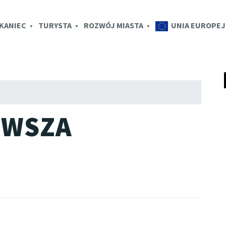
K.EU
KANIEC
TURYSTA
ROZWÓJ MIASTA
UNIA EUROPEJ
Pr
do
tr
OWSZA