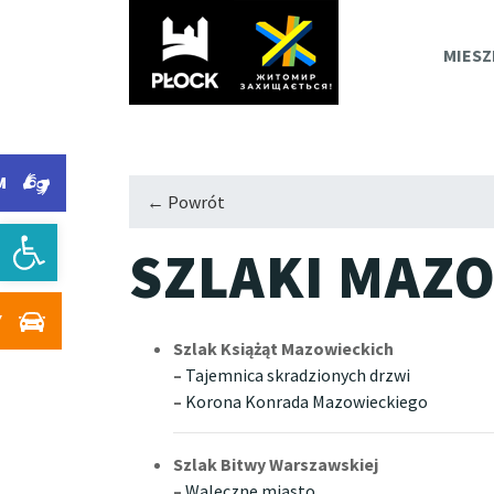
PLOC
MIESZ
M
M
← Powrót
Otwórz pasek narzędzi
SZLAKI MAZ
Y
Szlak Książąt Mazowieckich
–
Tajemnica skradzionych drzwi
–
Korona Konrada Mazowieckiego
Szlak Bitwy Warszawskiej
–
Waleczne miasto