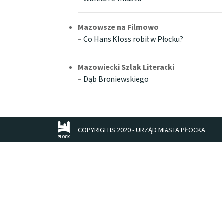
Mazowsze na Filmowo
–
Co Hans Kloss robił w Płocku?
Mazowiecki Szlak Literacki
–
Dąb Broniewskiego
COPYRIGHTS 2020 - URZĄD MIASTA PŁOCKA