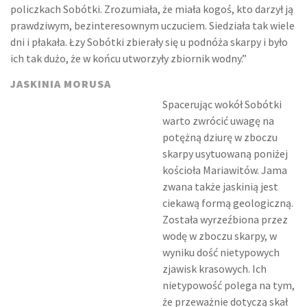
policzkach Sobótki. Zrozumiała, że miała kogoś, kto darzył ją
prawdziwym, bezinteresownym uczuciem. Siedziała tak wiele
dni i płakała. Łzy Sobótki zbierały się u podnóża skarpy i było
ich tak dużo, że w końcu utworzyły zbiornik wodny.”
JASKINIA MORUSA
Spacerując wokół Sobótki
warto zwrócić uwagę na
potężną dziurę w zboczu
skarpy usytuowaną poniżej
kościoła Mariawitów. Jama
zwana także jaskinią jest
ciekawą formą geologiczną.
Została wyrzeźbiona przez
wodę w zboczu skarpy, w
wyniku dość nietypowych
zjawisk krasowych. Ich
nietypowość polega na tym,
że przeważnie dotyczą skał