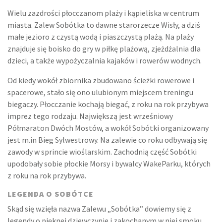
Wielu zazdrości płocczanom plaży i kąpieliska w centrum
miasta. Zalew Sobótka to dawne starorzecze Wisły, a dziś
małe jezioro z czystą wodą i piaszczystą plażą. Na plaży
znajduje się boisko do gry w piłkę plażową, zjeżdżalnia dla
dzieci, a także wypożyczalnia kajaków i rowerów wodnych.
Od kiedy wokół zbiornika zbudowano ścieżki rowerowe i
spacerowe, stało się ono ulubionym miejscem treningu
biegaczy. Płocczanie kochają biegać, z roku na rok przybywa
imprez tego rodzaju. Największą jest wrześniowy
Półmaraton Dwóch Mostów, a wokół Sobótki organizowany
jest m.in Bieg Sylwestrowy. Na zalewie co roku odbywają się
zawody w sprincie wioślarskim. Zachodnią część Sobótki
upodobały sobie płockie Morsy i bywalcy WakeParku, których
z roku na rok przybywa.
LEGENDA O SOBÓTCE
Skąd się wzięła nazwa Zalewu „Sobótka” dowiemy się z
legendy o pięknej dziewczynie i zakochanym w niej smoku.