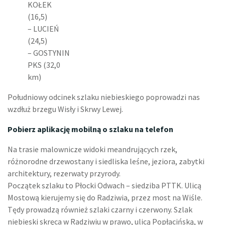
KOŁEK
(16,5)
– LUCIEŃ
(24,5)
– GOSTYNIN
PKS (32,0
km)
Południowy odcinek szlaku niebieskiego poprowadzi nas
wzdłuż brzegu Wisły i Skrwy Lewej.
Pobierz aplikację mobilną o szlaku na telefon
Na trasie malownicze widoki meandrujących rzek,
różnorodne drzewostany i siedliska leśne, jeziora, zabytki
architektury, rezerwaty przyrody.
Początek szlaku to Płocki Odwach – siedziba PTTK. Ulicą
Mostową kierujemy się do Radziwia, przez most na Wiśle.
Tędy prowadzą również szlaki czarny i czerwony. Szlak
niebieski skręca w Radziwiu w prawo, ulicą Popłacińską, w