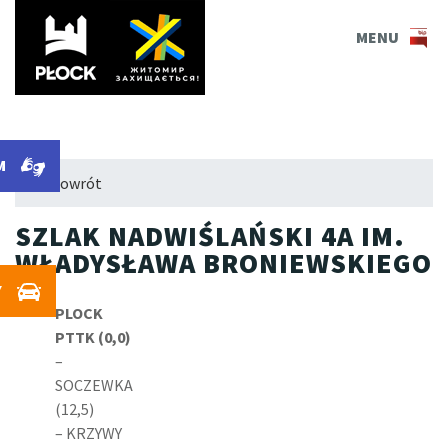
PLOCK.EU
MENU
M
M
← Powrót
SZLAK NADWIŚLAŃSKI 4A IM.
WŁADYSŁAWA BRONIEWSKIEGO
Y
PLOCK
PTTK (0,0)
–
SOCZEWKA
(12,5)
– KRZYWY