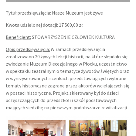
Tytuł przedsięwzięcia:
Nasze Muzeum jest żywe
Kwota udzielonej dotacji:
17 500,00 zł
Beneficjent:
STOWARZYSZENIE CZŁOWIEK KULTURA
Opis przedsięwzięcia:
W ramach przedsięwzięcia
zrealizowano 20 żywych lekcji historii, na które składało się
zwiedzanie Muzeum Diecezjalnego w Płocku, uczestnictwo
w spektaklu teatralnym o tematyce żywotów świętych oraz
w wyreżyserowanych scenkach przedstawiających wybrane
tematy historyczne zagrane przez aktorów wcielających się
w postaci historyczne. Projekt skierowany
był
do dzieci
uczęszczających do przedszkoli i szkół podstawowych
mających siedzibę na pierwszym podobszarze rewitalizacji.