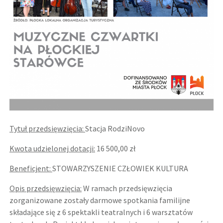
Tytuł przedsięwzięcia:
Stacja RodziNovo
Kwota udzielonej dotacji:
16 500,00 zł
Beneficjent:
STOWARZYSZENIE CZŁOWIEK KULTURA
Opis przedsięwzięcia:
W ramach przedsięwzięcia
zorganizowane zostały darmowe spotkania familijne
składające się z 6 spektakli teatralnych i 6 warsztatów