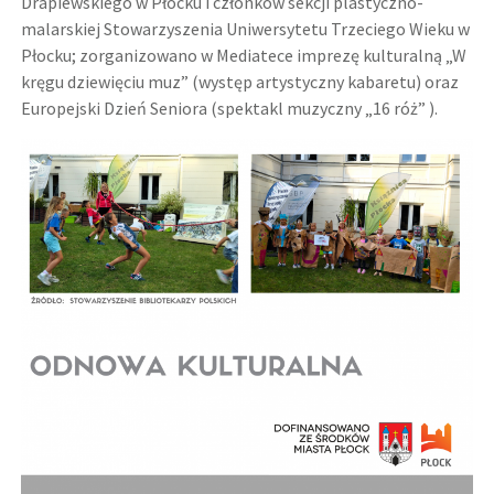
Drapiewskiego w Płocku i członków sekcji plastyczno-
malarskiej Stowarzyszenia Uniwersytetu Trzeciego Wieku w
Płocku; zorganizowano w Mediatece imprezę kulturalną „W
kręgu dziewięciu muz” (występ artystyczny kabaretu) oraz
Europejski Dzień Seniora (spektakl muzyczny „16 róż” ).