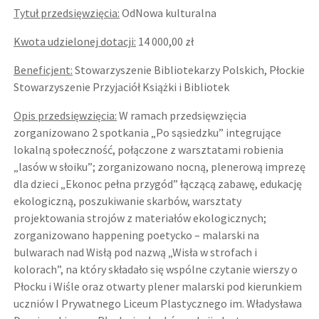
Tytuł przedsięwzięcia:
OdNowa kulturalna
Kwota udzielonej dotacji:
14 000,00 zł
Beneficjent:
Stowarzyszenie Bibliotekarzy Polskich, Płockie
Stowarzyszenie Przyjaciół Książki i Bibliotek
Opis przedsięwzięcia:
W ramach przedsięwzięcia
zorganizowano 2 spotkania „Po sąsiedzku” integrujące
lokalną społeczność, połączone z warsztatami robienia
„lasów w słoiku”; zorganizowano nocną, plenerową imprezę
dla dzieci „Ekonoc pełna przygód” łączącą zabawę, edukację
ekologiczną, poszukiwanie skarbów, warsztaty
projektowania strojów z materiałów ekologicznych;
zorganizowano happening poetycko – malarski na
bulwarach nad Wisłą pod nazwą „Wisła w strofach i
kolorach”, na który składało się wspólne czytanie wierszy o
Płocku i Wiśle oraz otwarty plener malarski pod kierunkiem
uczniów I Prywatnego Liceum Plastycznego im. Władysława