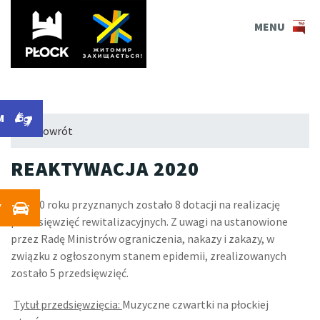
PLOCK.EU
MENU
M
← Powrót
REAKTYWACJA 2020
W 2020 roku przyznanych zostało 8 dotacji na realizację
Y
przedsięwzięć rewitalizacyjnych. Z uwagi na ustanowione
przez Radę Ministrów ograniczenia, nakazy i zakazy, w
związku z ogłoszonym stanem epidemii, zrealizowanych
zostało 5 przedsięwzięć.
Tytuł przedsięwzięcia:
Muzyczne czwartki na płockiej