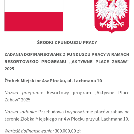
ŚRODKI Z FUNDUSZU PRACY
ZADANIA DOFINANSOWANE Z FUNDUSZU PRACY W RAMACH
RESORTOWEGO PROGRAMU „AKTYWNE PLACE ZABAW”
2025
Żłobek Miejski nr 4 w Płocku, ul. Lachmana 10
Nazwa
p
rogramu:
Resortowy program „Aktywne Place
Zabaw” 2025
Nazwa zadania:
Przebudowa i wyposażenie placów zabaw na
terenie Żłobka Miejskiego nr 4 w Płocku przy ul. Lachmana 10.
Wartość dofinansowania:
3
00
.
000
,
00
zł