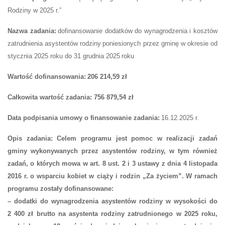
R
odziny w 202
5
r.”
Nazwa zadania:
dofinansowanie
dodatków do wynagrodzenia
i
kosztów
zatrudnienia asystentów rodziny
poniesionych
przez gminę w okresie
od
stycznia 202
5
roku do 31 grudnia 202
5
roku
Wartość dofinansowania:
206 214,59 zł
Całkowita wartość zadania:
756 879,54 zł
Data podpisania umowy o finansowanie zadania:
16
.1
2
.202
5
r.
Opis zadania:
Celem programu jest pomoc w realizacji zadań
gminy
wykonywanych przez asystentów rodziny
,
w tym również
zadań, o których mowa w art. 8 ust. 2 i 3 ustawy z dnia 4
listopada
2016 r.
o wsparciu kobiet w ciąży i rodzin „Za życiem”.
W ramach
programu zostały dofinansowane:
– dodatki do wynagrodzenia asystentów rodziny w wysokości do
2
400 zł
brutto
n
a asystenta rodziny zatrudnionego w 2025 roku
,