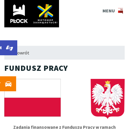
PLOCK.EU
MENU
M
M
← Powrót
FUNDUSZ PRACY
Y
Zadania finansowane z Funduszu Pracy w ramach