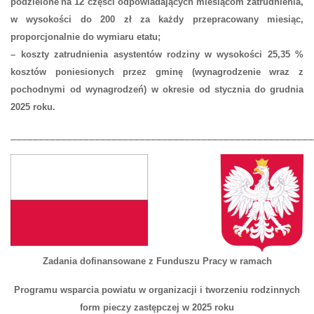
podzielone
na 12 części odpowiadających miesiącom zatrudnienia,
w
w
ysokości do 200 zł za każdy przepracowany miesiąc,
proporcjonalnie do wymiaru etatu
;
– koszty zatrudnienia asystentów rodziny
w wysokości
25,35 %
kosztów poniesionych przez gminę
(wynagrodzenie wraz z
pochodnymi od wynagrodzeń)
w
okres
ie
od
stycznia
do
grudnia
2025 roku.
______________________________________________________
Zadania dofinansowane z Funduszu Pracy w ramach
Programu wsparcia powiatu w organizacji i tworzeniu rodzinnych
form pieczy zastępczej w 2025 roku