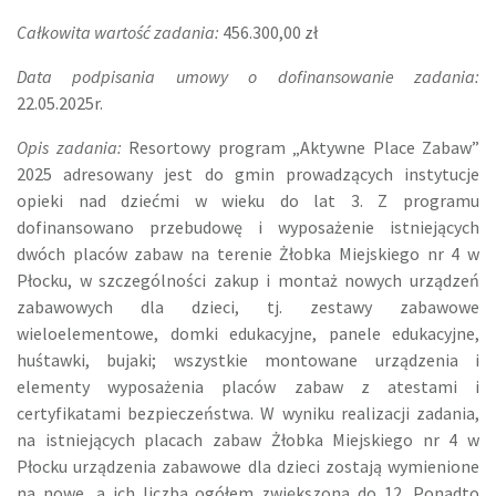
Całkowita wartość zadania:
456
.
30
0
,
00
zł
Data podpisania umowy o
do
finansowanie zadania:
22.05.2025r.
Opis zadania:
Resortowy program „Aktywne Place Zabaw”
2025 adresowany jest do gmin prowadzących instytucje
opieki nad dziećmi w wieku do lat 3. Z programu
dofinansowano przebudowę i wyposażenie istniejących
dwóch placów zabaw na terenie Żłobka Miejskiego nr 4 w
Płocku, w szczególności zakup i montaż nowych urządzeń
zabawowych dla dzieci, tj. zestawy zabawowe
wieloelementowe, domki edukacyjne, panele edukacyjne,
huśtawki, bujaki; wszystkie montowane urządzenia i
elementy wyposażenia placów zabaw z atestami i
certyfikatami bezpieczeństwa. W wyniku realizacji zadania,
na istniejących placach zabaw Żłobka Miejskiego nr 4 w
Płocku urządzenia zabawowe dla dzieci zostają wymienione
na nowe, a ich liczba ogółem zwiększona do 12. Ponadto