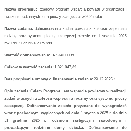
Nazwa programu:
R
ządow
y
program
wsparcia powiatu w
organizacji i
tworzeniu rodzinnych form pieczy zastępczej w
2025 roku
Nazwa zadania:
dofinansowanie
zadań powiatu z zakresu wspierania
rodziny oraz systemu pieczy zastępczej
okresie
od
1
stycznia 202
5
roku do 31 grudnia 202
5
roku
Wartość dofinansowania:
167 240,00
zł
Całkowita wartość zadania:
1
821 047
,89
Data podpisania umowy o finansowanie zadania:
29
.1
2
.202
5
r.
Opis zadania:
Celem Programu jest wsparcie powiatów w
realizacji
zadań własnych z
zakresu
wspierania rodziny oraz
systemu pieczy
zastępczej
.
Dofinansowanie zostało przyznane do wynagrodzeń
wraz z
pochodnymi wypłacanych od dnia 1 stycznia 2025 r. do dnia
31 grudnia 2025
r. rodzinom zastępczym zawodowym i
prowadzącym rodzinne domy dziecka. Dofinansowanie do