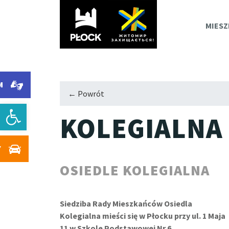
PLOC
MIESZ
M
← Powrót
Otwórz pasek narzędzi
KOLEGIALNA
Y
OSIEDLE KOLEGIALNA
Siedziba Rady Mieszkańców Osiedla
Kolegialna mieści się w Płocku przy ul. 1 Maja
11 w Szkole Podstawowej Nr 6