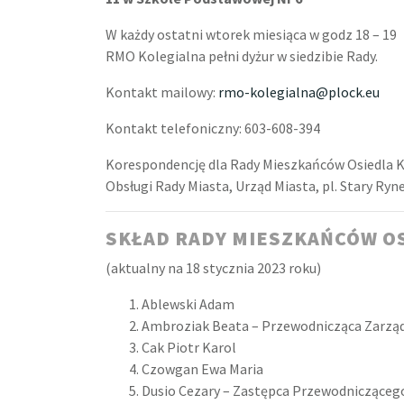
W każdy ostatni wtorek miesiąca w godz 18 – 19
RMO Kolegialna pełni dyżur w siedzibie Rady.
Kontakt mailowy:
rmo-kolegialna@plock.eu
Kontakt telefoniczny: 603-608-394
Korespondencję dla Rady Mieszkańców Osiedla K
Obsługi Rady Miasta, Urząd Miasta, pl. Stary Rynek
SKŁAD RADY MIESZKAŃCÓW O
(aktualny na 18 stycznia 2023 roku)
Ablewski Adam
Ambroziak Beata – Przewodnicząca Zarzą
Cak Piotr Karol
Czowgan Ewa Maria
Dusio Cezary – Zastępca Przewodnicząceg