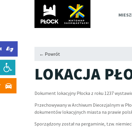
PLOC
MIESZ
M
← Powrót
Otwórz pasek narzędzi
LOKACJA PŁ
Y
Dokument lokacyjny Płocka z roku 1237 wystawion
Przechowywany w Archiwum Diecezjalnym w Pło
dokumentów lokacyjnych miasta na prawie polski
Sporządzony został na pergaminie, tzw. niemie