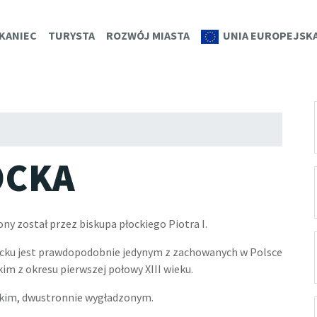
K.EU
KANIEC
TURYSTA
ROZWÓJ MIASTA
UNIA EUROPEJSK
OCKA
y został przez biskupa płockiego Piotra I.
cku jest prawdopodobnie jedynym z zachowanych w Polsce
m z okresu pierwszej połowy XIII wieku.
ckim, dwustronnie wygładzonym.