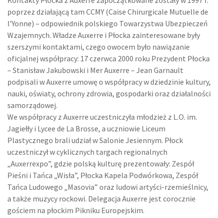
Kontakty Płocka z Auxerre zapoczątkowane zostały w 1997 r.
poprzez działającą tam CCMY (Caise Chirurgicale Mutuelle de
l’Yonne) – odpowiednik polskiego Towarzystwa Ubezpieczeń
Wzajemnych. Władze Auxerre i Płocka zainteresowane były
szerszymi kontaktami, czego owocem było nawiązanie
oficjalnej współpracy: 17 czerwca 2000 roku Prezydent Płocka
– Stanisław Jakubowski i Mer Auxerre – Jean Garnault
podpisali w Auxerre umowę o współpracy w dziedzinie kultury,
nauki, oświaty, ochrony zdrowia, gospodarki oraz działalności
samorządowej.
We współpracy z Auxerre uczestniczyła młodzież z L.O. im.
Jagiełły i Lycee de La Brosse, a uczniowie Liceum
Plastycznego brali udział w Salonie Jesiennym. Płock
uczestniczył w cyklicznych targach regionalnych
„Auxerrexpo”, gdzie polską kulturę prezentowały: Zespół
Pieśni i Tańca „Wisła”, Płocka Kapela Podwórkowa, Zespół
Tańca Ludowego „Masovia” oraz ludowi artyści-rzemieślnicy,
a także muzycy rockowi. Delegacja Auxerre jest corocznie
gościem na płockim Pikniku Europejskim.