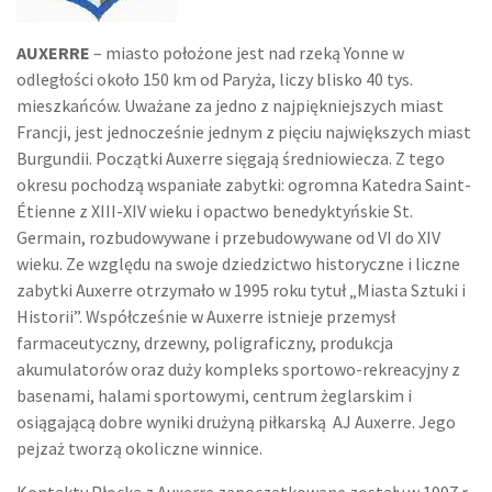
AUXERRE
– miasto położone jest nad rzeką Yonne w
odległości około 150 km od Paryża, liczy blisko 40 tys.
mieszkańców. Uważane za jedno z najpiękniejszych miast
Francji, jest jednocześnie jednym z pięciu największych miast
Burgundii. Początki Auxerre sięgają średniowiecza. Z tego
okresu pochodzą wspaniałe zabytki: ogromna Katedra Saint-
Étienne z XIII-XIV wieku i opactwo benedyktyńskie St.
Germain, rozbudowywane i przebudowywane od VI do XIV
wieku. Ze względu na swoje dziedzictwo historyczne i liczne
zabytki Auxerre otrzymało w 1995 roku tytuł „Miasta Sztuki i
Historii”. Współcześnie w Auxerre istnieje przemysł
farmaceutyczny, drzewny, poligraficzny, produkcja
akumulatorów oraz duży kompleks sportowo-rekreacyjny z
basenami, halami sportowymi, centrum żeglarskim i
osiągającą dobre wyniki drużyną piłkarską AJ Auxerre. Jego
pejzaż tworzą okoliczne winnice.