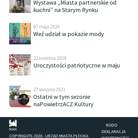
Wystawa „Miasta partnerskie od
kuchni” na Starym Rynku
07 maja 2026
Weź udział w pokazie mody
22 kwietnia 2026
Uroczystości patriotyczne w maju
27 sierpnia 2021
Ostatni w tym sezonie
naPowietrzACZ Kultury
RODO
DEKLARACJA
COPYRIGHTS 2020 - URZĄD MIASTA PŁOCKA
DOSTĘPNOŚCI