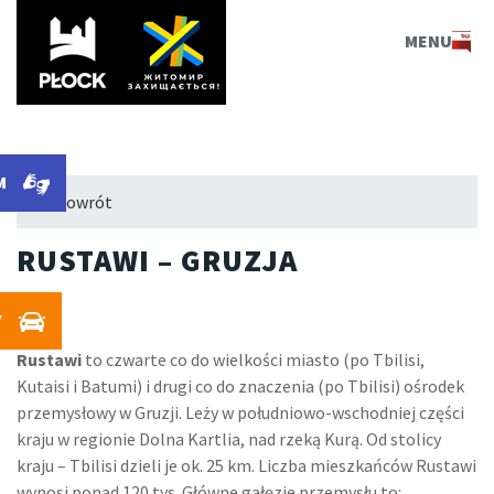
PLOCK.EU
MENU
M
← Powrót
RUSTAWI – GRUZJA
Y
Rustawi
to czwarte co do wielkości miasto (po Tbilisi,
Kutaisi i Batumi) i drugi co do znaczenia (po Tbilisi) ośrodek
przemysłowy w Gruzji. Leży w południowo-wschodniej części
kraju w regionie Dolna Kartlia, nad rzeką Kurą. Od stolicy
kraju – Tbilisi dzieli je ok. 25 km. Liczba mieszkańców Rustawi
wynosi ponad 120 tys. Główne gałęzie przemysłu to: