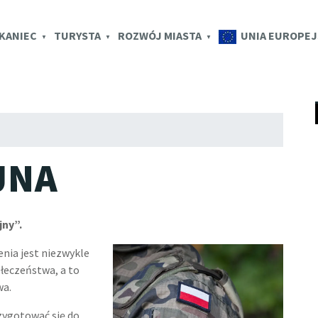
K.EU
KANIEC
TURYSTA
ROZWÓJ MIASTA
UNIA EUROPEJ
Pr
do
tr
JNA
jny”.
nia jest niezwykle
eczeństwa, a to
wa.
zygotować się do