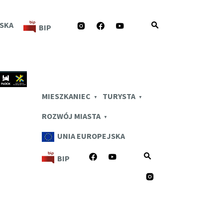
INSTAGRAM
FACEBOOK
YOUTUBE
SKA
BIP
zejdź
PLOCK.EU
eści
MIESZKANIEC
TURYSTA
ROZWÓJ MIASTA
UNIA EUROPEJSKA
FACEBOOK
YOUTUBE
BIP
INSTAGRAM