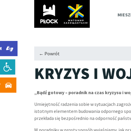
PLOC
MIESZ
M
M
← Powrót
Otwórz pasek narzędzi
KRYZYS I WO
Y
„Bądź gotowy – poradnik na czas kryzysu i wo
Umiejętność radzenia sobie w sytuacjach zagroże
istotnym elementem budowania odpornego społ
przekłada się bezpośrednio na odporność państ
W poradniku w prosty sposób wyjaśniamy, jak pr