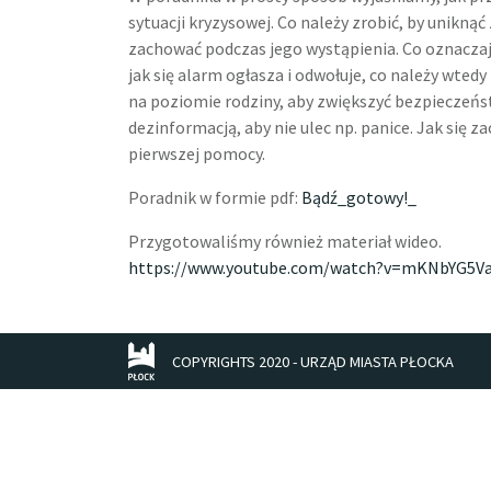
sytuacji kryzysowej. Co należy zrobić, by uniknąć 
zachować podczas jego wystąpienia. Co oznaczają
jak się alarm ogłasza i odwołuje, co należy wte
na poziomie rodziny, aby zwiększyć bezpieczeństw
dezinformacją, aby nie ulec np. panice. Jak się z
pierwszej pomocy.
Poradnik w formie pdf:
Bądź_gotowy!_
Przygotowaliśmy również materiał wideo.
https://www.youtube.com/watch?v=mKNbYG5V
COPYRIGHTS 2020 - URZĄD MIASTA PŁOCKA