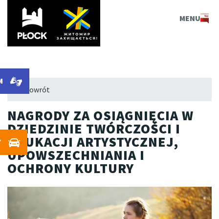
PLOCK.EU
MENU
M
← Powrót
NAGRODY ZA OSIĄGNIĘCIA W
DZIEDZINIE TWÓRCZOŚCI I
EDUKACJI ARTYSTYCZNEJ,
Y
UPOWSZECHNIANIA I
OCHRONY KULTURY