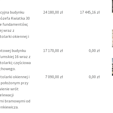
kcyjna budynku
24 180,00 zł
17 445,16 zł
Józefa Kwiatka 30
e fundamentów;
ej wraz z
olarki okiennej i
ntowej budynku
17 170,00 zł
0,00 zł
Tumskiej 16 wraz z
olarki; częściowa
achowego.
olarki okiennej i
7 090,00 zł
0,00 zł
 położonym przy
owienie wrót
elewacji
ami bramowymi od
enkiewicza.