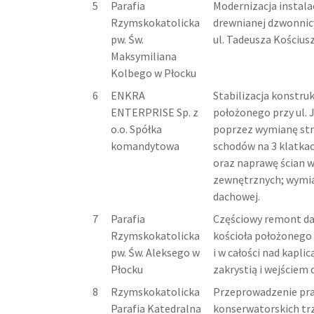
5
Parafia
Modernizacja instalac
Rzymskokatolicka
drewnianej dzwonnic
pw. Św.
ul. Tadeusza Kościusz
Maksymiliana
Kolbego w Płocku
6
ENKRA
Stabilizacja konstru
ENTERPRISE Sp. z
położonego przy ul. 
o.o. Spółka
poprzez wymianę str
komandytowa
schodów na 3 klatka
oraz naprawę ścian 
zewnętrznych; wymi
dachowej.
7
Parafia
Częściowy remont d
Rzymskokatolicka
kościoła położonego 
pw. Św. Aleksego w
i w całości nad kapli
Płocku
zakrystią i wejściem 
8
Rzymskokatolicka
Przeprowadzenie pr
Parafia Katedralna
konserwatorskich tr