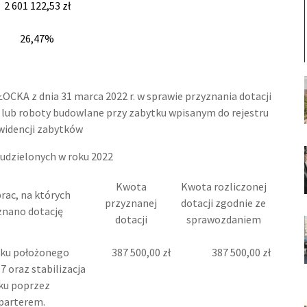
2 601 122,53 zł
26,47%
CKA z dnia 31 marca 2022 r. w sprawie przyznania dotacji
e lub roboty budowlane przy zabytku wpisanym do rejestru
widencji zabytków
 udzielonych w roku 2022
Kwota
Kwota rozliczonej
rac, na których
przyznanej
dotacji zgodnie ze
znano dotację
dotacji
sprawozdaniem
ku położonego
387 500,00 zł
387 500,00 zł
 7 oraz stabilizacja
ku poprzez
parterem.