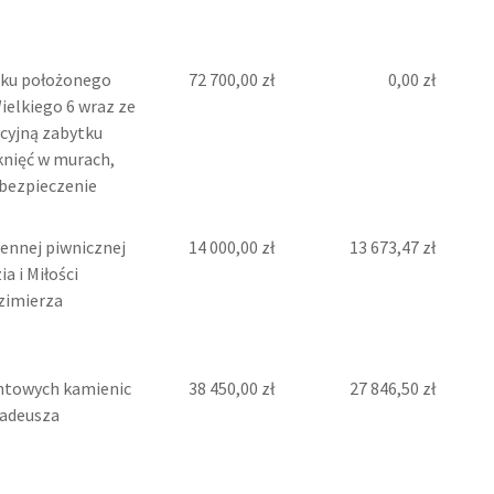
ku położonego
72 700,00 zł
0,00 zł
ielkiego 6 wraz ze
kcyjną zabytku
nięć w murach,
abezpieczenie
ennej piwnicznej
14 000,00 zł
13 673,47 zł
a i Miłości
azimierza
ntowych kamienic
38 450,00 zł
27 846,50 zł
Tadeusza