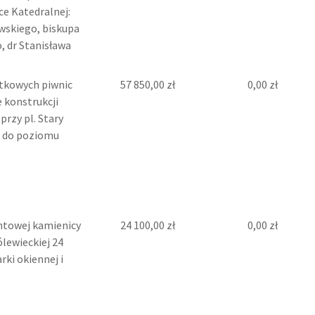
e Katedralnej:
wskiego, biskupa
, dr Stanisława
tkowych piwnic
57 850,00 zł
0,00 zł
 konstrukcji
rzy pl. Stary
B) do poziomu
ntowej kamienicy
24 100,00 zł
0,00 zł
ólewieckiej 24
rki okiennej i