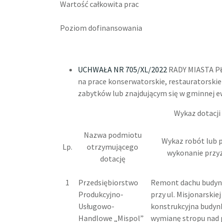
Wartość całkowita prac
Poziom dofinansowania
UCHWAŁA NR 705/XL/2022
RADY MIASTA PŁO
na prace konserwatorskie, restauratorski
zabytków lub znajdującym się w gminnej e
Wykaz dotacji
Nazwa podmiotu
Wykaz robót lub p
Lp.
otrzymującego
wykonanie przy
dotację
1
Przedsiębiorstwo
Remont dachu budyn
Produkcyjno-
przy ul. Misjonarskiej
Usługowo-
konstrukcyjna budyn
Handlowe „Mispol”
wymianę stropu nad 