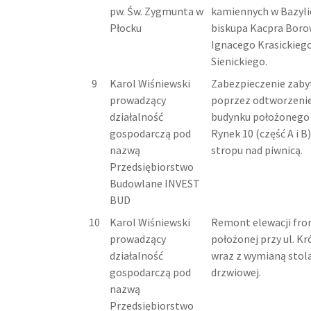
pw. Św. Zygmunta w
kamiennych w Bazylic
Płocku
biskupa Kacpra Boro
Ignacego Krasickiego
Sienickiego.
9
Karol Wiśniewski
Zabezpieczenie zaby
prowadzący
poprzez odtworzenie
działalność
budynku położonego p
gospodarczą pod
Rynek 10 (część A i 
nazwą
stropu nad piwnicą.
Przedsiębiorstwo
Budowlane INVEST
BUD
10
Karol Wiśniewski
Remont elewacji fro
prowadzący
położonej przy ul. Kr
działalność
wraz z wymianą stola
gospodarczą pod
drzwiowej.
nazwą
Przedsiębiorstwo