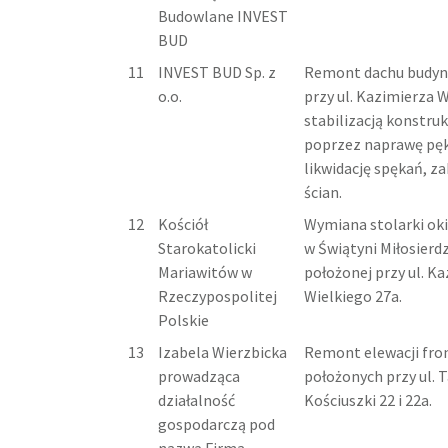
Budowlane INVEST
BUD
11
INVEST BUD Sp. z
Remont dachu budyn
o.o.
przy ul. Kazimierza W
stabilizacją konstru
poprzez naprawę pęk
likwidację spękań, z
ścian.
12
Kościół
Wymiana stolarki oki
Starokatolicki
w Świątyni Miłosierdzi
Mariawitów w
położonej przy ul. K
Rzeczypospolitej
Wielkiego 27a.
Polskie
13
Izabela Wierzbicka
Remont elewacji fro
prowadząca
położonych przy ul. 
działalność
Kościuszki 22 i 22a.
gospodarczą pod