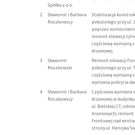
Spółka z o.o.
2
Sławomir i Barbara
Stabilizacja konstru
Roszkowscy
położonego przy ul. 
poprzez wzmocnieni
remont elewacji tyln
częściową wymianą st
drzwiowej.
3
Sławomir
Remont elewacji fro
Roszkowski
położonego przy ul. 
częściową wymianą st
wymiana pokrycia d
4
Sławomir i Barbara
Częściowa wymiana st
Roszkowscy
drzwiowej w budynku
ul. Bielskiej 17; odn
bramowych; remont 
frontowej nad wrot
strony ul. Henryka Si