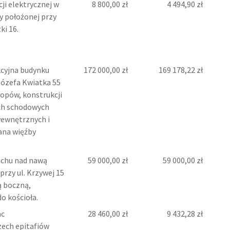
ji elektrycznej w
8 800,00 zł
4 494,90 zł
y położonej przy
ki 16.
kcyjna budynku
172 000,00 zł
169 178,22 zł
Józefa Kwiatka 55
opów, konstrukcji
ch schodowych
wewnętrznych i
ana więźby
achu nad nawą
59 000,00 zł
59 000,00 zł
przy ul. Krzywej 15
cą boczną,
do kościoła.
ac
28 460,00 zł
9 432,28 zł
zech epitafiów