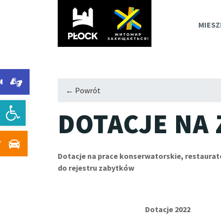
PLOC
MIESZ
M
← Powrót
Otwórz pasek narzędzi
DOTACJE NA 
Y
Dotacje na
prace konserwatorskie, restaurat
do rejestru zabytków
Dotacje 2022