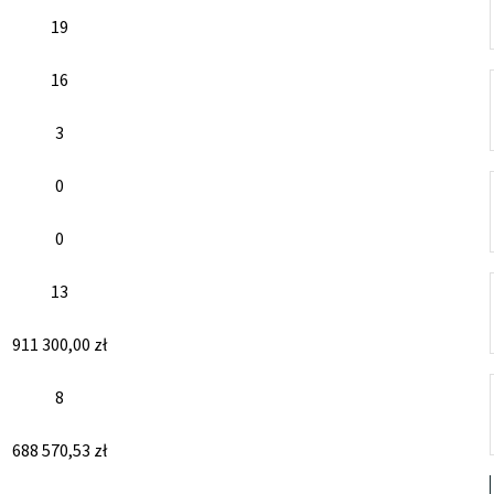
19
16
3
0
0
13
911 300,00 zł
8
688 570,53 zł