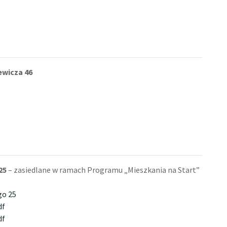
iewicza 46
25
– zasiedlane w ramach Programu „Mieszkania na Start”
go 25
df
df