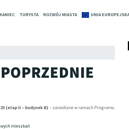
K.EU
KANIEC
TURYSTA
ROZWÓJ MIASTA
UNIA EUROPEJSK
Pr
do
tr
 POPRZEDNIE
E
25 (etap II – budynek B)
– zasiedlane w ramach Programu
owych mieszkań