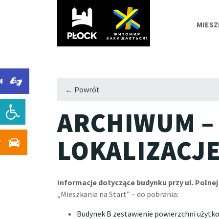
PLOC
MIESZ
M
M
← Powrót
Otwórz pasek narzędzi
ARCHIWUM –
LOKALIZACJ
Y
Informacje dotyczące budynku przy ul. Polnej 
„Mieszkania na Start” – do pobrania:
Budynek B zestawienie powierzchni użytk