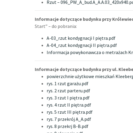
Rzut – 096_PW_A_bud.A_A.A.03_420x940.p
Informacje dotyczące budynku przy Królewiec
Start” – do pobrania:
A-03_rzut kondygnacji I piętra.pdf
A-04_rzut kondygnacji II piętra.pdf
Informacja powykonawcza o metrażach Kr
Informacje dotyczące budynku przy ul. Kleeb
powierzchnie użytkowe mieszkań Kleeber
rys. 1 rzut garażu.pdf
rys. 2 rzut parteru.pdf
rys. 3 rzut I piętra.pdf
rys. 4 rzut II piętra.pdf
rys. 5 rzut III piętra.pdf
rys. 7 przekrój A_A.pdf
rys. 8 przekrj B-B.pdf