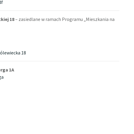
df
kiej 18
– zasiedlane w ramach Programu „Mieszkania na
ólewiecka
18
erga 1A
ga