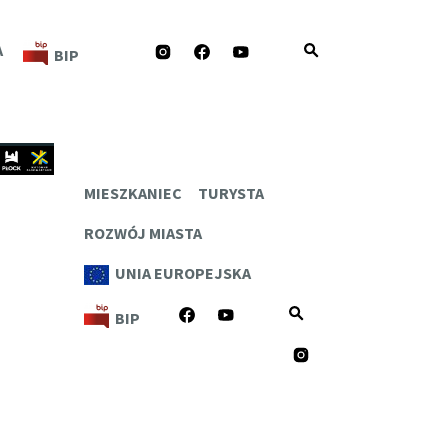
INSTAGRAM
FACEBOOK
YOUTUBE
A
BIP
zejdź
PLOCK.EU
eści
MIESZKANIEC
TURYSTA
ROZWÓJ MIASTA
UNIA EUROPEJSKA
FACEBOOK
YOUTUBE
BIP
INSTAGRAM