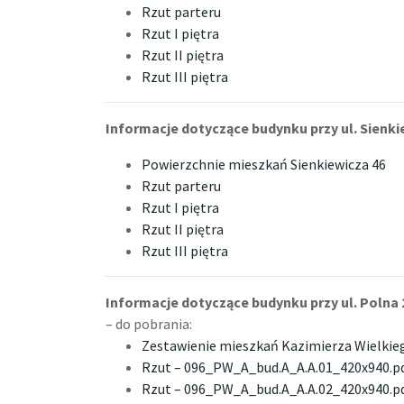
Rzut parteru
Rzut I piętra
Rzut II piętra
Rzut III piętra
Informacje dotyczące budynku
przy ul. Sienk
Powierzchnie mieszkań Sienkiewicza 46
Rzut parteru
Rzut I piętra
Rzut II piętra
Rzut III piętra
Informacje dotyczące budynku przy ul. Polna 
– do pobrania:
Zestawienie mieszkań Kazimierza Wielkie
Rzut – 096_PW_A_bud.A_A.A.01_420x940.p
Rzut – 096_PW_A_bud.A_A.A.02_420x940.p