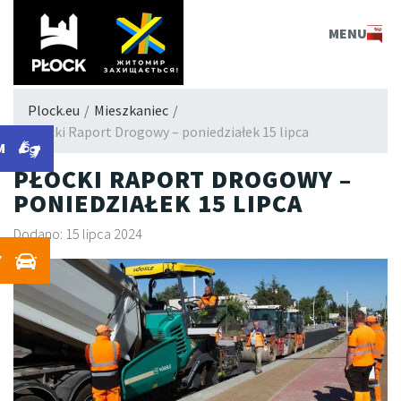
PLOCK.EU
MENU
Plock.eu
/
Mieszkaniec
/
Płocki Raport Drogowy – poniedziałek 15 lipca
M
PŁOCKI RAPORT DROGOWY –
PONIEDZIAŁEK 15 LIPCA
Dodano: 15 lipca 2024
Y