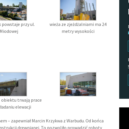
 powstaje przy ul.
wieża ze zjeżdżalniami ma 24
Miodowej
metry wysokości
 obiektu trwają prace
ładaniu elewacji
Odtw
vide
em – zapewniał Marcin Krzykwa z Warbudu. Od końca
nstrukcji drewnianej. To pozwoliło prowadzić roboty