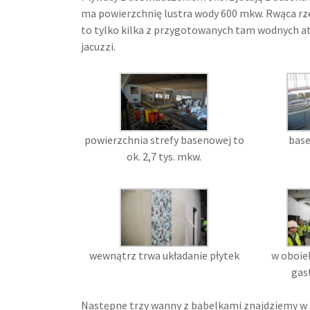
ma powierzchnię lustra wody 600 mkw. Rwąca rze
to tylko kilka z przygotowanych tam wodnych at
jacuzzi.
powierzchnia strefy basenowej to
base
ok. 2,7 tys. mkw.
wewnątrz trwa układanie płytek
w oboiek
gas
Następne trzy wanny z bąbelkami znajdziemy w st