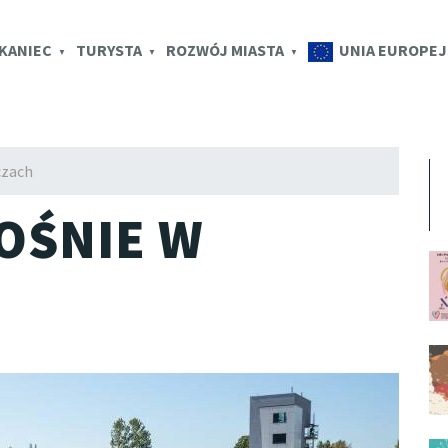
K.EU
KANIEC
TURYSTA
ROZWÓJ MIASTA
UNIA EUROPEJ
czach
OŚNIE W