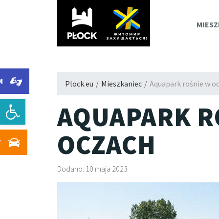
PLOC
MIESZ
M
Plock.eu
/
Mieszkaniec
/
Aquapark rośnie w o
Otwórz pasek narzędzi
AQUAPARK R
OCZACH
Y
Dodano: 10 maja 2023