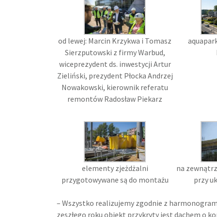
od lewej: Marcin Krzykwa i Tomasz
aquapark
Sierzputowski z firmy Warbud,
wiceprezydent ds. inwestycji Artur
Zieliński, prezydent Płocka Andrzej
Nowakowski, kierownik referatu
remontów Radosław Piekarz
elementy zjeżdżalni
na zewnątrz
przygotowywane są do montażu
przy uk
– Wszystko realizujemy zgodnie z harmonogram
zeszłego roku obiekt przykryty jest dachem o ko