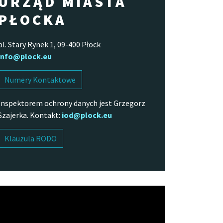
URZĄD MIASTA
PŁOCKA
pl. Stary Rynek 1, 09-400 Płock
info@plock.eu
Numery Kontaktowe
Inspektorem ochrony danych jest Grzegorz
Szajerka. Kontakt:
iod@plock.eu
Klauzula RODO
arzacz
o