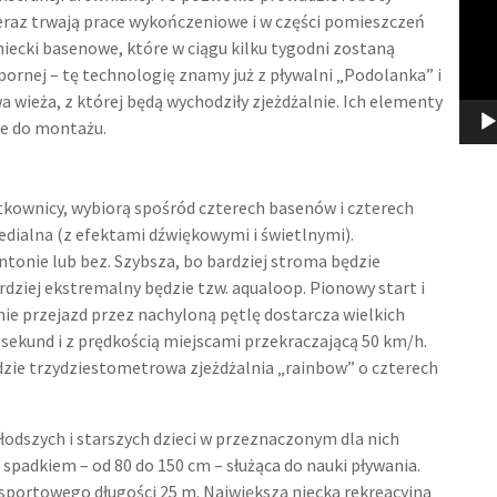
eraz trwają prace wykończeniowe i w części pomieszczeń
niecki basenowe, które w ciągu kilku tygodni zostaną
rnej – tę technologię znamy już z pływalni „Podolanka” i
 wieża, z której będą wychodziły zjeżdżalnie. Ich elementy
ne do montażu.
tkownicy, wybiorą spośród czterech basenów i czterech
medialna (z efektami dźwiękowymi i świetlnymi).
onie lub bez. Szybsza, bo bardziej stroma będzie
rdziej ekstremalny będzie tzw. aqualoop. Pionowy start i
nie przejazd przez nachyloną pętlę dostarcza wielkich
 sekund i z prędkością miejscami przekraczającą 50 km/h.
zie trzydziestometrowa zjeżdżalnia „rainbow” o czterech
łodszych i starszych dzieci w przeznaczonym dla nich
spadkiem – od 80 do 150 cm – służąca do nauki pływania.
sportowego długości 25 m. Największa niecka rekreacyjna