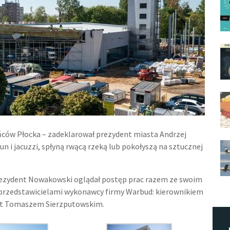
ńców Płocka – zadeklarował prezydent miasta Andrzej
n i jacuzzi, spłyną rwącą rzeką lub pokołyszą na sztucznej
rezydent Nowakowski oglądał postęp prac razem ze swoim
z przedstawicielami wykonawcy firmy Warbud: kierownikiem
ót Tomaszem Sierzputowskim.