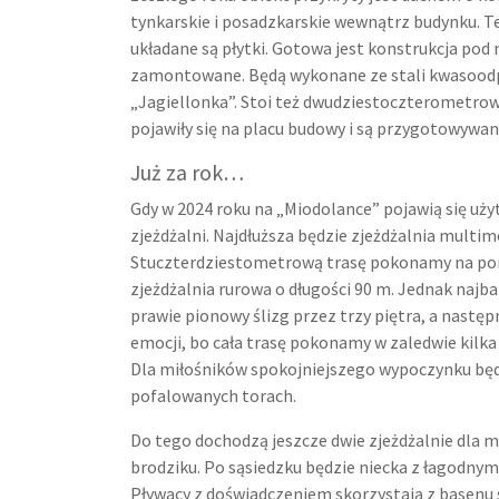
tynkarskie i posadzkarskie wewnątrz budynku. T
układane są płytki. Gotowa jest konstrukcja pod 
zamontowane. Będą wykonane ze stali kwasoodpo
„Jagiellonka”. Stoi też dwudziestoczterometrowa
pojawiły się na placu budowy i są przygotowywa
Już za rok…
Gdy w 2024 roku na „Miodolance” pojawią się uży
zjeżdżalni. Najdłuższa będzie zjeżdżalnia multi
Stuczterdziestometrową trasę pokonamy na pont
zjeżdżalnia rurowa o długości 90 m. Jednak najba
prawie pionowy ślizg przez trzy piętra, a następ
emocji, bo cała trasę pokonamy w zaledwie kilka
Dla miłośników spokojniejszego wypoczynku będ
pofalowanych torach.
Do tego dochodzą jeszcze dwie zjeżdżalnie dla m
brodziku. Po sąsiedzku będzie niecka z łagodnym 
Pływacy z doświadczeniem skorzystają z basenu 