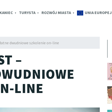
K.EU
KANIEC
TURYSTA
ROZWÓJ MIASTA
UNIA EUROPEJ
łatne dwudniowe szkolenie on-line
ST –
 DWUDNIOWE
N-LINE