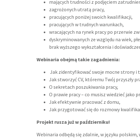
mających trudności z podjęciem zatrudnien
zagrożonych utratą pracy,
pracujących poniżej swoich kwalifikacji,
pracujących w trudnych warunkach,
wracających na rynek pracy po przerwie z
dyskryminowanych ze względu na wiek, płe
brak wyższego wykształcenia i doświadcz
Webinaria obejmą takie zagadnienia:
Jak zidentyfikować swoje mocne strony i t
Jak stworzyć CV, któremu Twój przyszły pr
O sekretach poszukiwania pracy,
O prawie pracy – co musisz wiedzieć jako p
Jak efektywnie pracować z domu,
Jak przygotować się do rozmowy kwalifikac
Projekt rusza już w październiku!
Webinaria odbędą się zdalnie, w języku polskim, 