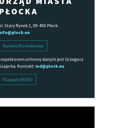
URZĄD MIASTA
PŁOCKA
pl. Stary Rynek 1, 09-400 Płock
info@plock.eu
Numery Kontaktowe
Inspektorem ochrony danych jest Grzegorz
Szajerka. Kontakt:
iod@plock.eu
Klauzula RODO
arzacz
o