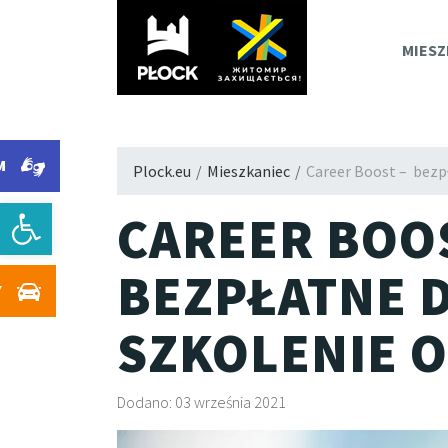
PLOC
MIESZ
M
Plock.eu
/
Mieszkaniec
/
Career Boost – bezp
Otwórz pasek narzędzi
CAREER BOO
BEZPŁATNE
Y
SZKOLENIE O
Dodano: 03 września 2021