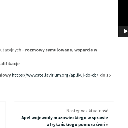
rutacyjnych –
rozmowy symulowane, wsparcie w
alifikacje
.
eniowy
https://www.stellavirium.org/aplikuj-do-cb/
do 15
Następna aktualność
Apel wojewody mazowieckiego w sprawie
afrykańskiego pomoru świń
»