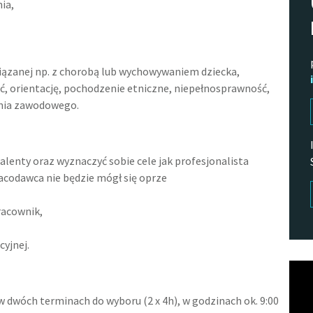
ia,
wiązanej np. z chorobą lub wychowywaniem dziecka,
ć, orientację, pochodzenie etniczne, niepełnosprawność,
enia zawodowego.
alenty oraz wyznaczyć sobie cele jak profesjonalista
acodawca nie będzie mógł się oprze
racownik,
yjnej.
Odtw
vide
w dwóch terminach do wyboru (2 x 4h), w godzinach ok. 9:00