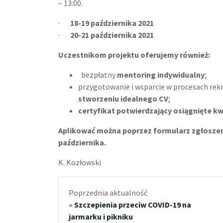
– 13:00.
·
18-19 października 2021
·
20-21 października 2021
Uczestnikom projektu oferujemy również:
bezpłatny
mentoring indywidualny
;
przygotowanie i wsparcie w procesach rek
stworzeniu idealnego CV
;
certyfikat potwierdzający osiągnięte kw
Aplikować można poprzez formularz zgłosz
października.
K. Kozłowski
Poprzednia aktualność
«
Szczepienia przeciw COVID-19 na
jarmarku i pikniku