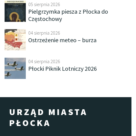
05 sierpnia 2026
Pielgrzymka piesza z Płocka do
Częstochowy
04 sierpnia 2026
Ostrzeżenie meteo – burza
04 sierpnia 2026
Płocki Piknik Lotniczy 2026
URZĄD MIASTA
PŁOCKA