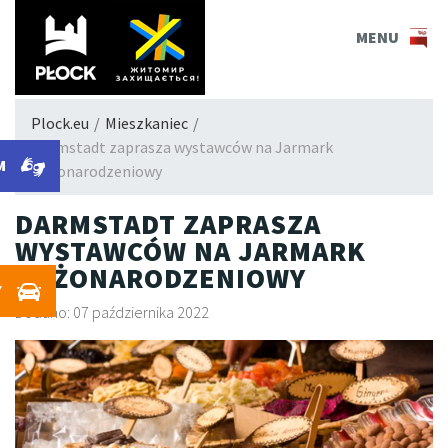
PLOCK.EU
MENU
Plock.eu
/
Mieszkaniec
/
Darmstadt zaprasza wystawców na Jarmark
M
Bożonarodzeniowy
DARMSTADT ZAPRASZA
WYSTAWCÓW NA JARMARK
BOŻONARODZENIOWY
Y
Dodano: 07 października 2022