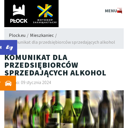
PLOCK.EU
MENU
Plock.eu
/
Mieszkaniec
/
Komunikat dla przedsiębiorców sprzedających alkohol
M
KOMUNIKAT DLA
PRZEDSIĘBIORCÓW
SPRZEDAJĄCYCH ALKOHOL
Dodano: 09 stycznia 2024
Y