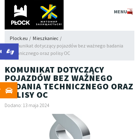
PLOCK.EU
MENU
Plock.eu
/
Mieszkaniec
/
Komunikat dotyczący pojazdów bez ważnego badania
M
technicznego oraz polisy OC
KOMUNIKAT DOTYCZĄCY
POJAZDÓW BEZ WAŻNEGO
BADANIA TECHNICZNEGO ORAZ
Y
POLISY OC
Dodano: 13 maja 2024