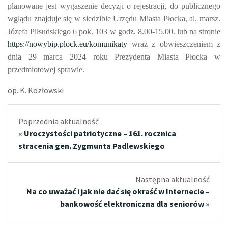
planowane jest wygaszenie
decyzji o rejestracji, do publicznego
wglądu znajduje się w siedzibie Urzędu Miasta Płocka, al. marsz.
Józefa Piłsudskiego 6 pok. 103
w godz. 8.00-15.00
.
lub na stronie
https://nowybip.plock.eu/komunikaty
wraz z obwieszczeniem
z
dnia 29 marca 2024 roku
Prezydenta Miasta Płocka w
przedmiotowej sprawie.
op. K. Kozłowski
Poprzednia aktualność
«
Uroczystości patriotyczne – 161. rocznica
stracenia gen. Zygmunta Padlewskiego
Następna aktualność
Na co uważać i jak nie dać się okraść w Internecie –
bankowość elektroniczna dla seniorów
»