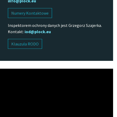
info@plock.eu
Numery Kontaktowe
Inspektorem ochrony danych jest Grzegorz Szajerka.
Kontakt:
iod@plock.eu
Klauzula RODO
Odtwarzacz
video