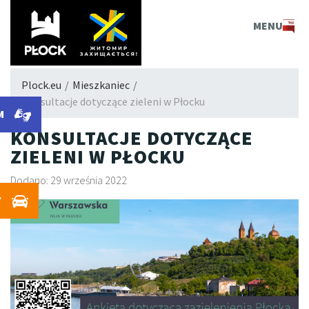
PLOCK.EU
MENU
Plock.eu
/
Mieszkaniec
/
Konsultacje dotyczące zieleni w Płocku
M
KONSULTACJE DOTYCZĄCE
ZIELENI W PŁOCKU
Dodano: 29 września 2022
Y