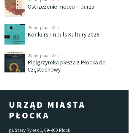
Ostrzeżenie meteo – burza
05 sierpnia 2026
Konkurs Impuls Kultury 2026
05 sierpnia 2026
Pielgrzymka piesza z Płocka do
Częstochowy
URZĄD MIASTA
PŁOCKA
pl. Stary Rynek 1, 09-400 Płock