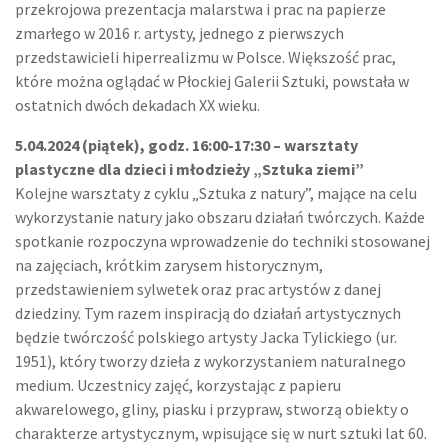
przekrojowa prezentacja malarstwa i prac na papierze
zmarłego w 2016 r. artysty, jednego z pierwszych
przedstawicieli hiperrealizmu w Polsce. Większość prac,
które można oglądać w Płockiej Galerii Sztuki, powstała w
ostatnich dwóch dekadach XX wieku.
5.04.2024 (piątek), godz. 16:00-17:30 – warsztaty
plastyczne dla dzieci i młodzieży „Sztuka ziemi”
Kolejne warsztaty z cyklu „Sztuka z natury”, mające na celu
wykorzystanie natury jako obszaru działań twórczych. Każde
spotkanie rozpoczyna wprowadzenie do techniki stosowanej
na zajęciach, krótkim zarysem historycznym,
przedstawieniem sylwetek oraz prac artystów z danej
dziedziny. Tym razem inspiracją do działań artystycznych
będzie twórczość polskiego artysty Jacka Tylickiego (ur.
1951), który tworzy dzieła z wykorzystaniem naturalnego
medium. Uczestnicy zajęć, korzystając z papieru
akwarelowego, gliny, piasku i przypraw, stworzą obiekty o
charakterze artystycznym, wpisujące się w nurt sztuki lat 60.