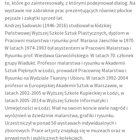
te, które go zainteresowały, z którymi podejmował dialog. Na
wystawie nie zabraknie prac prezentujących również płockie
pejzaże i zakątki sprzed lat.
Andrzej Sadowski (1946-2016) studiował w łódzkiej
Państwowej Wyższej Szkole Sztuk Plastycznych, dyplom w
Pracowni malarstwa i rysunku prof. Mariana Jaeschke w 1970.
W latach 1974-1993 był asystentem w Pracowni Malarstwa i
Rysunku prof. Wiesława Garwolińskiego. W latach 70. członek
grupy Wiadukt. Profesor malarstwa i rysunku w Akademii
Sztuk Pięknych w Łodzi, prowadził Pracownię Malarstwa i
Rysunku na Wydziale Tkaniny i Ubioru. W latach 1992-2004
profesor w Europejskiej Akademii Sztuk w Warszawie, w
latach 2002-2005 w Wyższej Szkole Kupieckiej w Łodzi, w
latach 2005-2014 w Wyższej Szkole Informatyki i
Umiejętności w Łodzi. Miał na swoim koncie wiele nagród i
wyróżnień w dziedzinie malarstwa, grafiki i rysunku.
Uczestniczył w ponad 50 wystawach indywidualnych i
zbiorowych. Prace artysty znajdują się w muzeach oraz w
prywatnych i publicznych kolekcjach.