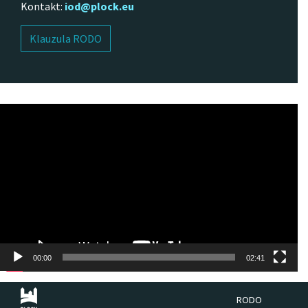
Kontakt:
iod@plock.eu
Klauzula RODO
Odtwarzacz
video
00:00
02:41
RODO