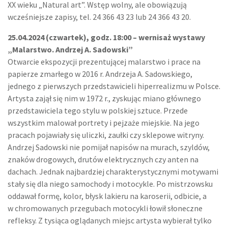
XX wieku „Natural art”. Wstęp wolny, ale obowiązują
wcześniejsze zapisy, tel. 24 366 43 23 lub 24 366 43 20.
25.04.2024 (czwartek), godz. 18:00 – wernisaż wystawy
„Malarstwo. Andrzej A. Sadowski”
Otwarcie ekspozycji prezentującej malarstwo i prace na
papierze zmarłego w 2016 r. Andrzeja A. Sadowskiego,
jednego z pierwszych przedstawicieli hiperrealizmu w Polsce.
Artysta zajął się nim w 1972 r., zyskując miano głównego
przedstawiciela tego stylu w polskiej sztuce. Przede
wszystkim malował portrety i pejzaże miejskie. Na jego
pracach pojawiały się uliczki, zaułki czy sklepowe witryny.
Andrzej Sadowski nie pomijał napisów na murach, szyldów,
znaków drogowych, drutów elektrycznych czy anten na
dachach. Jednak najbardziej charakterystycznymi motywami
stały się dla niego samochody i motocykle. Po mistrzowsku
oddawał formę, kolor, błysk lakieru na karoserii, odbicie, a
w chromowanych przegubach motocykli łowił słoneczne
refleksy. Z tysiąca oglądanych miejsc artysta wybierał tylko