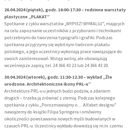
26.04.2024 (piątek), godz. 16:00-17:30 – rodzinne warsztaty
plastyczne „PLAKAT”
Spotkanie z cyklu warsztatów „WYPISZ! WYMALUJ”, mających
na celu zapoznanie uczestników z przyborami i technikami
potrzebnymi do tworzenia typografii i grafiki. Podczas
spotkania przyjrzymy się wybitnym twórcom plakatu
polskiego, a jego uczestnicy wykonają prace nawiązujące do
swoich zainteresowań. Wstęp wolny, ale obowiązują
wcześniejsze zapisy, tel. 24 366 43 23 lub 24 366 43 20.
30.04.2024 (wtorek), godz. 11:30-12.30 – wykład „Źle
urodzone. Architektoniczne ikony PRL-u”
Architektura PRL-u u jednych budzi podziw, a zdaniem
drugich – trzeba ją zrównać z ziemią. Podczas kolejnego
spotkania z cyklu „Porozmawiajmy o… Alfabet designu”
nawiążemy do książki Filipa Springera i omówimy
okoliczności powstawania nowych myśli budowlanych w
czasach PRL-u. Uczestnicy wykładu dowiedzą się m.in. czemu