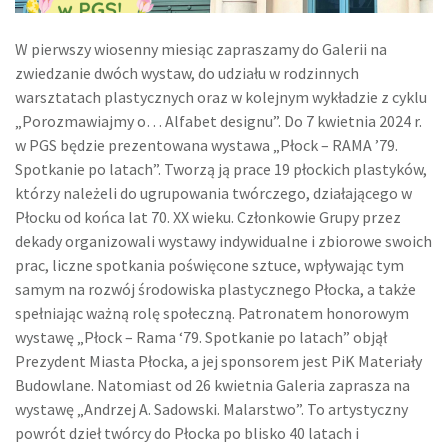
W pierwszy wiosenny miesiąc zapraszamy do Galerii na
zwiedzanie dwóch wystaw, do udziału w rodzinnych
warsztatach plastycznych oraz w kolejnym wykładzie z cyklu
„Porozmawiajmy o… Alfabet designu”. Do 7 kwietnia 2024 r.
w PGS będzie prezentowana wystawa „Płock – RAMA ’79.
Spotkanie po latach”. Tworzą ją prace 19 płockich plastyków,
którzy należeli do ugrupowania twórczego, działającego w
Płocku od końca lat 70. XX wieku. Członkowie Grupy przez
dekady organizowali wystawy indywidualne i zbiorowe swoich
prac, liczne spotkania poświęcone sztuce, wpływając tym
samym na rozwój środowiska plastycznego Płocka, a także
spełniając ważną rolę społeczną. Patronatem honorowym
wystawę „Płock – Rama ‘79. Spotkanie po latach” objął
Prezydent Miasta Płocka, a jej sponsorem jest PiK Materiały
Budowlane. Natomiast od 26 kwietnia Galeria zaprasza na
wystawę „Andrzej A. Sadowski. Malarstwo”. To artystyczny
powrót dzieł twórcy do Płocka po blisko 40 latach i