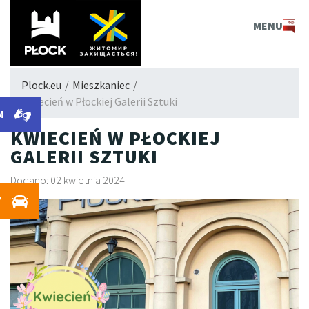
PLOCK.EU
MENU
Plock.eu
/
Mieszkaniec
/
Kwiecień w Płockiej Galerii Sztuki
M
KWIECIEŃ W PŁOCKIEJ
GALERII SZTUKI
Dodano: 02 kwietnia 2024
Y