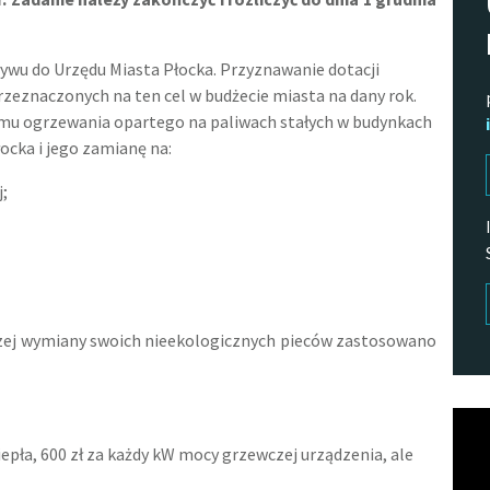
ływu do Urzędu Miasta Płocka. Przyznawanie dotacji
zeznaczonych na ten cel w budżecie miasta na dany rok.
stemu ogrzewania opartego na paliwach stałych w budynkach
ocka i jego zamianę na:
j;
szej wymiany swoich nieekologicznych pieców zastosowano
Odtw
vide
epła, 600 zł za każdy kW mocy grzewczej urządzenia, ale