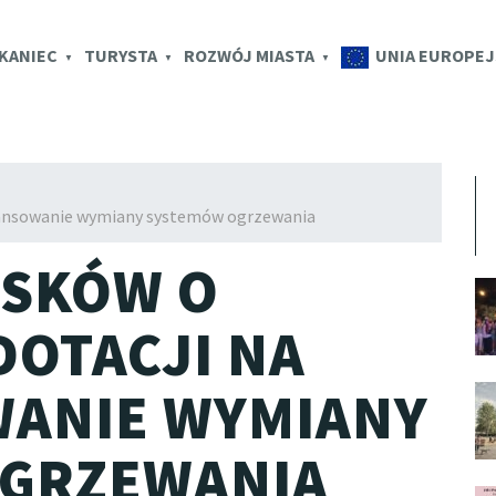
K.EU
KANIEC
TURYSTA
ROZWÓJ MIASTA
UNIA EUROPEJ
inansowanie wymiany systemów ogrzewania
SKÓW O
DOTACJI NA
ANIE WYMIANY
GRZEWANIA