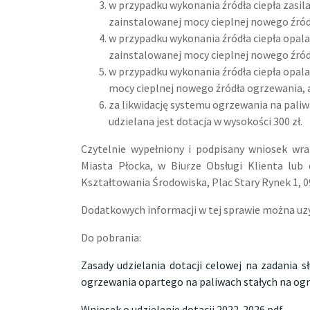
w przypadku wykonania źródła ciepła zasil
zainstalowanej mocy cieplnej nowego źródła
w przypadku wykonania źródła ciepła opal
zainstalowanej mocy cieplnej nowego źródła
w przypadku wykonania źródła ciepła opal
mocy cieplnej nowego źródła ogrzewania, ale
za likwidację systemu ogrzewania na paliw
udzielana jest dotacja w wysokości 300 zł.
Czytelnie wypełniony i podpisany wniosek wr
Miasta Płocka, w Biurze Obsługi Klienta lub
Kształtowania Środowiska, Plac Stary Rynek 1, 0
Dodatkowych informacji w tej sprawie można uzy
Do pobrania:
Zasady udzielania dotacji celowej na zadania s
ogrzewania opartego na paliwach stałych na og
Wniosek o udzielenie dotacji 2022-2026.pdf