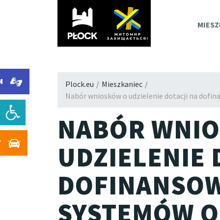
PLOC
MIESZ
M
Plock.eu
/
Mieszkaniec
/
Nabór wniosków o udzielenie dotacji na dof
Otwórz pasek narzędzi
NABÓR WNIO
Y
UDZIELENIE 
DOFINANSOW
SYSTEMÓW O