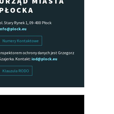
URZĄD MIASTA
PŁOCKA
pl. Stary Rynek 1, 09-400 Płock
info@plock.eu
Numery Kontaktowe
Inspektorem ochrony danych jest Grzegorz
Szajerka. Kontakt:
iod@plock.eu
Klauzula RODO
arzacz
o