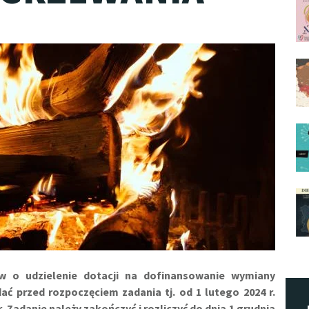
w o udzielenie dotacji na dofinansowanie wymiany
 przed rozpoczęciem zadania tj. od 1 lutego 2024 r.
r. Zadanie należy zakończyć i rozliczyć do dnia 1 grudnia