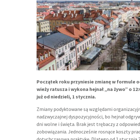
Początek roku przyniesie zmianę w formule od
wieży ratusza i wykona hejnał „na żywo” o 12:
już od niedzieli, 1 stycznia.
Zmiany podyktowane są względami organizacyjn
nadzwyczajnej dyspozycyjności, bo hejnał odgrywa
dni wolne i święta. Brak jest trębaczy z odpowi
zobowiązania. Jednocześnie rosnące koszty pra
dotychczasową praktykę. Dlatego od 1 stycznia 20