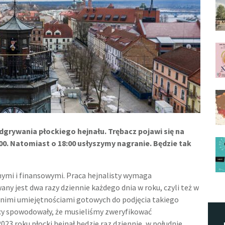
grywania płockiego hejnału. Trębacz pojawi się na
00. Natomiast o 18:00 usłyszymy nagranie. Będzie tak
ymi i finansowymi. Praca hejnalisty wymaga
ny jest dwa razy dziennie każdego dnia w roku, czyli też w
ednimi umiejętnościami gotowych do podjęcia takiego
cy spowodowały, że musieliśmy zweryfikować
23 roku płocki hejnał będzie raz dziennie, w południe,