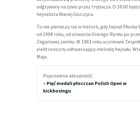
odgrywany na żywo przez trębacza. O 18:00 będz
hejnalista Maciej Gorczyca.
To nie pierwszy raz w historii, gdy hejnał Płocka
od 1998 roku, od otwarcia Starego Rynku po przeb
Zegarowej zamku. W 1983 roku uczniowie Zespoł
elektroniczny odtwarzający melodię hejnału. Wted
Maja.
Poprzednia aktualność
«
Pięć medali płocczan Polish Open w
kickboxingu