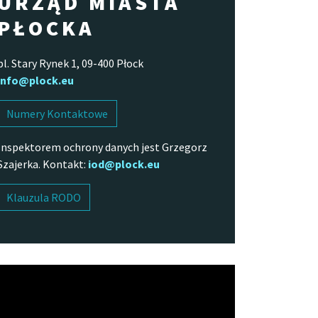
URZĄD MIASTA
PŁOCKA
pl. Stary Rynek 1, 09-400 Płock
info@plock.eu
Numery Kontaktowe
Inspektorem ochrony danych jest Grzegorz
Szajerka. Kontakt:
iod@plock.eu
Klauzula RODO
arzacz
o