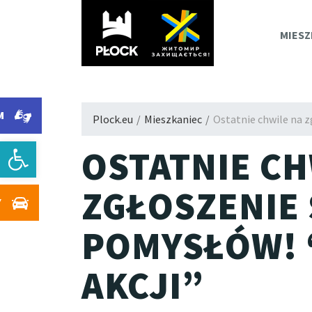
PLOC
MIESZ
M
Plock.eu
/
Mieszkaniec
/
Ostatnie chwile na z
Otwórz pasek narzędzi
OSTATNIE CH
ZGŁOSZENIE
Y
POMYSŁÓW! 
AKCJI”