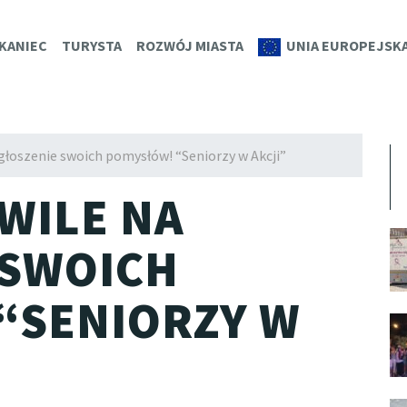
K.EU
KANIEC
TURYSTA
ROZWÓJ MIASTA
UNIA EUROPEJSK
głoszenie swoich pomysłów! “Seniorzy w Akcji”
WILE NA
 SWOICH
“SENIORZY W