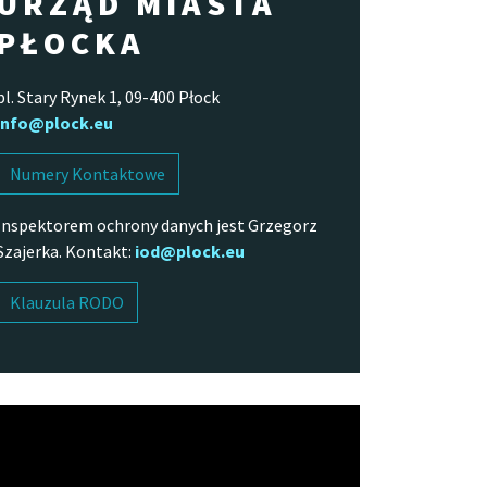
URZĄD MIASTA
PŁOCKA
pl. Stary Rynek 1, 09-400 Płock
info@plock.eu
Numery Kontaktowe
Inspektorem ochrony danych jest Grzegorz
Szajerka. Kontakt:
iod@plock.eu
Klauzula RODO
arzacz
o