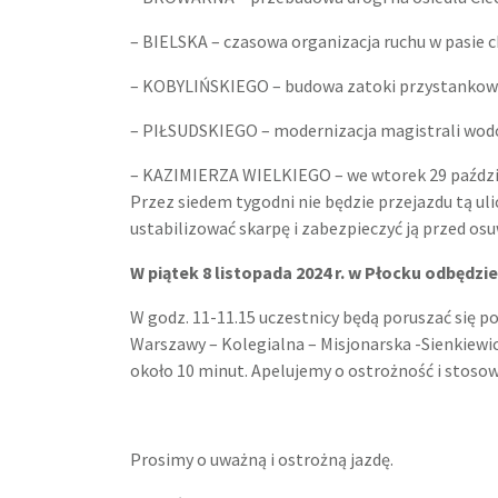
– BIELSKA – czasowa organizacja ruchu w pasie 
– KOBYLIŃSKIEGO – budowa zatoki przystankow
– PIŁSUDSKIEGO – modernizacja magistrali wod
– KAZIMIERZA WIELKIEGO – we wtorek 29 paździe
Przez siedem tygodni nie będzie przejazdu tą ul
ustabilizować skarpę i zabezpieczyć ją przed os
W piątek 8 listopada 2024 r. w Płocku odbędzie
W godz. 11-11.15 uczestnicy będą poruszać się po
Warszawy – Kolegialna – Misjonarska -Sienkiewi
około 10 minut. Apelujemy o ostrożność i stosow
Prosimy o uważną i ostrożną jazdę.