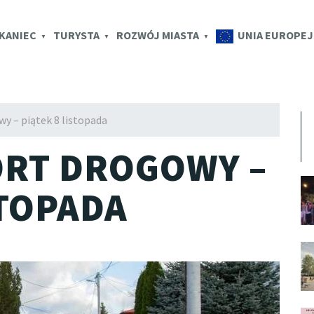
K.EU
KANIEC
TURYSTA
ROZWÓJ MIASTA
UNIA EUROPEJ
y – piątek 8 listopada
ORT DROGOWY –
STOPADA