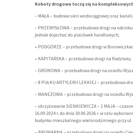
Roboty drogowe toczą się na kompleksowych 
– MAŁA – budowa sieci wodociągowej oraz kanali
– PRZEMYSŁOWA – przebudowa drogi na odcinku o
jednak dojechać do placówek handlowych;
–
PODGÓRZE – przebudowa drogi w Borowiczkac
–
KAPITAŃSKA – przebudowa drogi na Radziwiu;
– GRONOWA – przebudowa drogi na osiedlu Wys
– 8 PUŁKU ARTYLERII LEKKIEJ – przebudowa dro
– MANEŻOWA – przebudowa drogi na osiedlu Wy
– skrzyżowanie SIENKIEWICZA – 1 MAJA – czasowa
16.09.2024 r. do dnia 30.06.2026 r. w celu wykon
budynku mieszkalnego wielorodzinnego przy ul. 
– BROWARNA – przebudowa drogi na osiedlu Ci