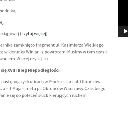
chodnika,
ej,
ociągowej (
czytaj więcej
)
rnika zamknięto fragment ul. Kazimierza Wielkiego.
icą w kierunku Winiar i z powrotem. Musimy w tym czasie
uwaniem. Więcej czytaj
tu
 się XVIII Bieg Niepodległości.
 następujących ulicach w Płocku: start pl. Obrońców
cza – 1 Maja – meta pl. Obrońców Warszawy. Czas biegu
anie się do poleceń służb kierujących ruchem.