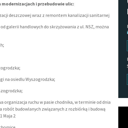
modernizacjach i przebudowie ulic:
zacji deszczowej wraz z remontem kanalizacji sanitarnej
d galerii handlowych do skrzyżowania z ul. NSZ, można
h;
zogrodzka;
gi na osiedlu Wyszogrodzka;
szogrodzka;
 organizacja ruchu w pasie chodnika, w terminie od dnia
ania robót budowlanych związanych z rozbiórką i budową
Odtw
1 Maja 2
vide
echomice