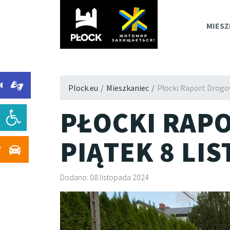
PLOC
MIESZ
M
Plock.eu
/
Mieszkaniec
/
Płocki Raport Drogow
Otwórz pasek narzędzi
PŁOCKI RAP
PIĄTEK 8 LI
Y
Dodano: 08 listopada 2024