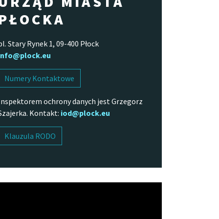
URZĄD MIASTA
PŁOCKA
pl. Stary Rynek 1, 09-400 Płock
info@plock.eu
Numery Kontaktowe
Inspektorem ochrony danych jest Grzegorz
Szajerka. Kontakt:
iod@plock.eu
Klauzula RODO
arzacz
o