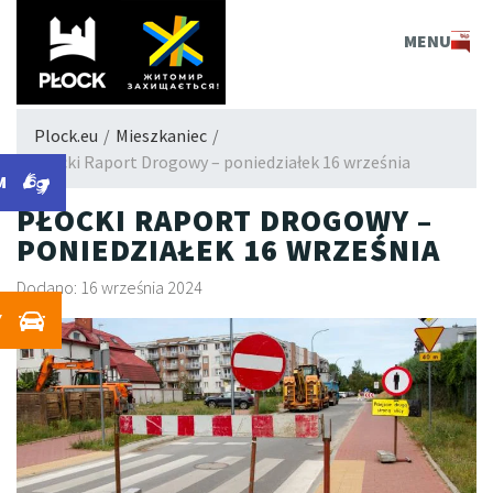
PLOCK.EU
MENU
Plock.eu
/
Mieszkaniec
/
Płocki Raport Drogowy – poniedziałek 16 września
M
PŁOCKI RAPORT DROGOWY –
PONIEDZIAŁEK 16 WRZEŚNIA
Dodano: 16 września 2024
Y