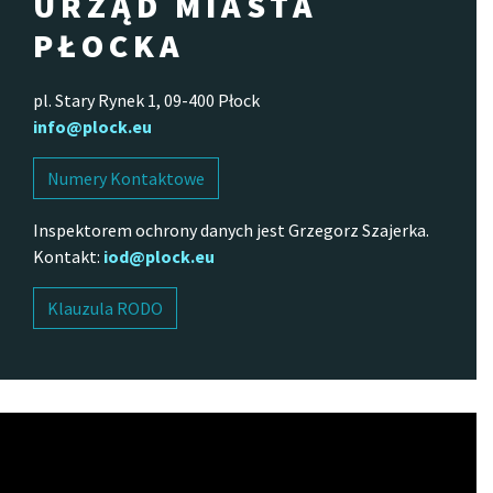
URZĄD MIASTA
PŁOCKA
pl. Stary Rynek 1, 09-400 Płock
info@plock.eu
Numery Kontaktowe
Inspektorem ochrony danych jest Grzegorz Szajerka.
Kontakt:
iod@plock.eu
Klauzula RODO
Odtwarzacz
video