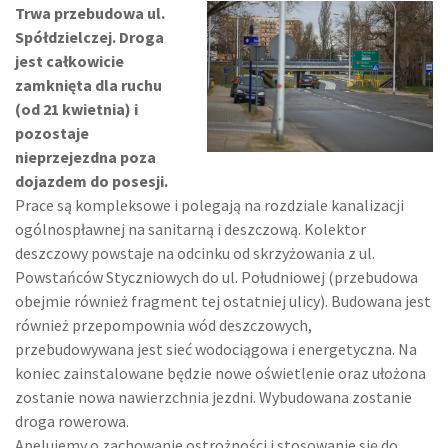
Trwa przebudowa ul.
Spółdzielczej. Droga
jest całkowicie
zamknięta dla ruchu
(od 21 kwietnia) i
pozostaje
nieprzejezdna poza
dojazdem do posesji.
Prace są kompleksowe i polegają na rozdziale kanalizacji
ogólnospławnej na sanitarną i deszczową. Kolektor
deszczowy powstaje na odcinku od skrzyżowania z ul.
Powstańców Styczniowych do ul. Południowej (przebudowa
obejmie również fragment tej ostatniej ulicy). Budowana jest
również przepompownia wód deszczowych,
przebudowywana jest sieć wodociągowa i energetyczna. Na
koniec zainstalowane będzie nowe oświetlenie oraz ułożona
zostanie nowa nawierzchnia jezdni. Wybudowana zostanie
droga rowerowa.
Apelujemy o zachowanie ostrożności i stosowanie się do