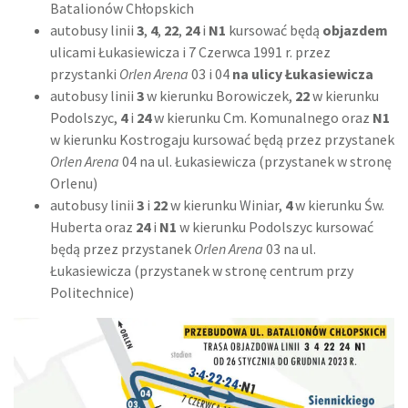
Batalionów Chłopskich
autobusy linii
3
,
4
,
22
,
24
i
N1
kursować będą
objazdem
ulicami Łukasiewicza i 7 Czerwca 1991 r. przez
przystanki
Orlen Arena
03 i 04
na ulicy Łukasiewicza
autobusy linii
3
w kierunku Borowiczek,
22
w kierunku
Podolszyc,
4
i
24
w kierunku Cm. Komunalnego oraz
N1
w kierunku Kostrogaju kursować będą przez przystanek
Orlen Arena
04 na ul. Łukasiewicza (przystanek w stronę
Orlenu)
autobusy linii
3
i
22
w kierunku Winiar,
4
w kierunku Św.
Huberta oraz
24
i
N1
w kierunku Podolszyc kursować
będą przez przystanek
Orlen Arena
03 na ul.
Łukasiewicza (przystanek w stronę centrum przy
Politechnice)