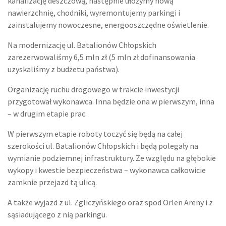
kanalizację deszczową, następnie ułożymy nową
nawierzchnię, chodniki, wyremontujemy parkingi i
zainstalujemy nowoczesne, energooszczędne oświetlenie.
Na modernizację ul. Batalionów Chłopskich
zarezerwowaliśmy 6,5 mln zł (5 mln zł dofinansowania
uzyskaliśmy z budżetu państwa).
Organizację ruchu drogowego w trakcie inwestycji
przygotował wykonawca. Inna będzie ona w pierwszym, inna
– w drugim etapie prac.
W pierwszym etapie roboty toczyć się będą na całej
szerokości ul. Batalionów Chłopskich i będą polegały na
wymianie podziemnej infrastruktury. Ze względu na głębokie
wykopy i kwestie bezpieczeństwa – wykonawca całkowicie
zamknie przejazd tą ulicą.
A także wyjazd z ul. Zgliczyńskiego oraz spod Orlen Areny i z
sąsiadującego z nią parkingu.