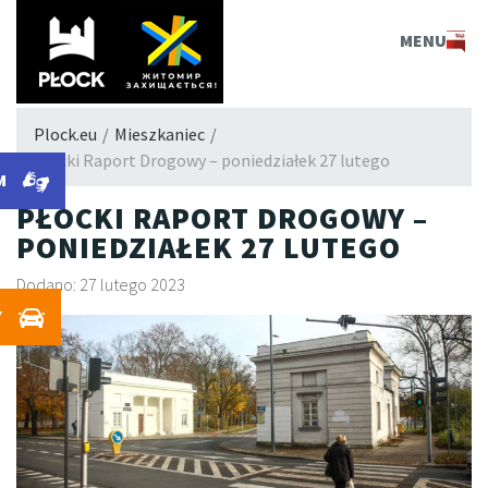
PLOCK.EU
MENU
Plock.eu
/
Mieszkaniec
/
Płocki Raport Drogowy – poniedziałek 27 lutego
M
PŁOCKI RAPORT DROGOWY –
PONIEDZIAŁEK 27 LUTEGO
Dodano: 27 lutego 2023
Y