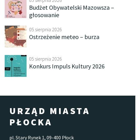
Budżet Obywatelski Mazowsza –
głosowanie
05 sierpnia 2026
Ostrzeżenie meteo – burza
05 sierpnia 2026
Konkurs Impuls Kultury 2026
URZĄD MIASTA
PŁOCKA
pl. Stary Rynek 1, 09-400 Płock