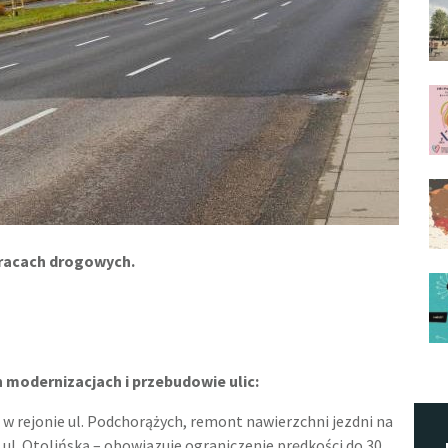
pracach drogowych.
modernizacjach i przebudowie ulic:
w rejonie ul. Podchorążych, remont nawierzchni jezdni na
 ul. Otolińską – obowiązuje ograniczenie prędkości do 30