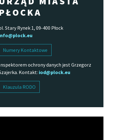
URZĄD MIASTA
PŁOCKA
pl. Stary Rynek 1, 09-400 Płock
info@plock.eu
Numery Kontaktowe
Inspektorem ochrony danych jest Grzegorz
Szajerka. Kontakt:
iod@plock.eu
Klauzula RODO
arzacz
o