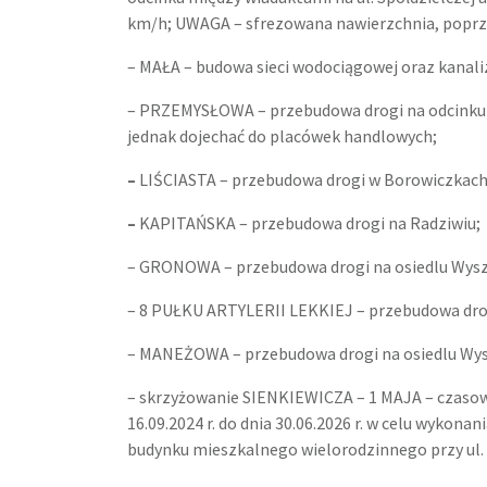
km/h; UWAGA – sfrezowana nawierzchnia, poprz
– MAŁA – budowa sieci wodociągowej oraz kanali
– PRZEMYSŁOWA – przebudowa drogi na odcinku o
jednak dojechać do placówek handlowych;
–
LIŚCIASTA – przebudowa drogi w Borowiczkach
–
KAPITAŃSKA – przebudowa drogi na Radziwiu;
– GRONOWA – przebudowa drogi na osiedlu Wys
– 8 PUŁKU ARTYLERII LEKKIEJ – przebudowa dro
– MANEŻOWA – przebudowa drogi na osiedlu Wy
– skrzyżowanie SIENKIEWICZA – 1 MAJA – czasowa
16.09.2024 r. do dnia 30.06.2026 r. w celu wykon
budynku mieszkalnego wielorodzinnego przy ul. 