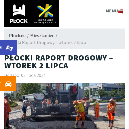
PLOCK.EU
MENU
Plock.eu
/
Mieszkaniec
/
Płocki Raport Drogowy – wtorek 2 lipca
M
PŁOCKI RAPORT DROGOWY –
WTOREK 2 LIPCA
Dodano: 02 lipca 2024
Y