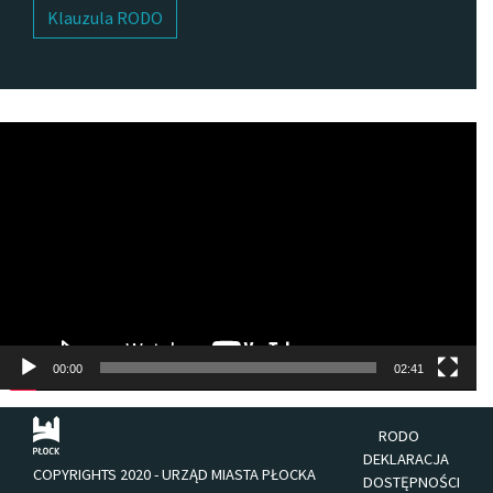
Klauzula RODO
Odtwarzacz
video
00:00
02:41
RODO
DEKLARACJA
COPYRIGHTS 2020 - URZĄD MIASTA PŁOCKA
DOSTĘPNOŚCI