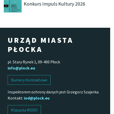
Konkurs Impuls Kultury 2026
URZĄD MIASTA
PŁOCKA
pl. Stary Rynek 1, 09-400 Płock
info@plock.eu
Numery Kontaktowe
Inspektorem ochrony danych jest Grzegorz Szajerka.
Kontakt:
iod@plock.eu
Klauzula RODO