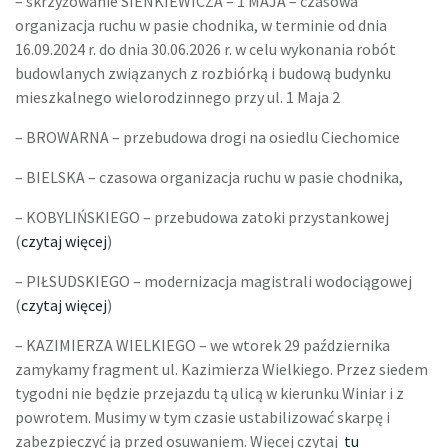
– skrzyżowanie SIENKIEWICZA – 1 MAJA – czasowa
organizacja ruchu w pasie chodnika, w terminie od dnia
16.09.2024 r. do dnia 30.06.2026 r. w celu wykonania robót
budowlanych związanych z rozbiórką i budową budynku
mieszkalnego wielorodzinnego przy ul. 1 Maja 2
– BROWARNA – przebudowa drogi na osiedlu Ciechomice
– BIELSKA – czasowa organizacja ruchu w pasie chodnika,
– KOBYLIŃSKIEGO – przebudowa zatoki przystankowej
(
czytaj więcej
)
– PIŁSUDSKIEGO – modernizacja magistrali wodociągowej
(
czytaj więcej
)
– KAZIMIERZA WIELKIEGO – we wtorek 29 października
zamykamy fragment ul. Kazimierza Wielkiego. Przez siedem
tygodni nie będzie przejazdu tą ulicą w kierunku Winiar i z
powrotem. Musimy w tym czasie ustabilizować skarpę i
zabezpieczyć ją przed osuwaniem. Więcej czytaj
tu