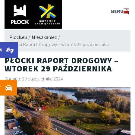
PLOCK.EU
MENU
Plock.eu
/
Mieszkaniec
/
Płocki Raport Drogowy – wtorek 29 października
M
PŁOCKI RAPORT DROGOWY –
WTOREK 29 PAŹDZIERNIKA
Dodano: 29 października 2024
Y