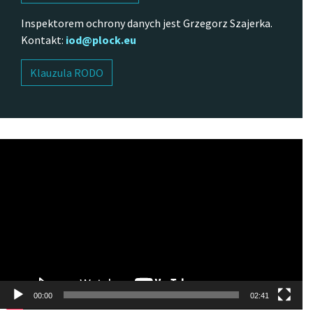
Inspektorem ochrony danych jest Grzegorz Szajerka.
Kontakt:
iod@plock.eu
Klauzula RODO
Odtwarzacz
video
00:00
02:41