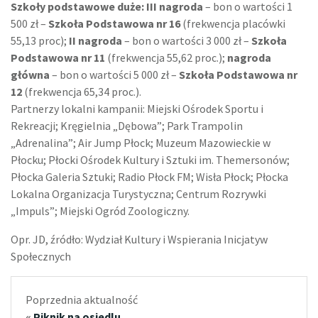
Szkoły podstawowe duże:
III nagroda
– bon o wartości 1
500 zł –
Szkoła Podstawowa nr 16
(frekwencja placówki
55,13 proc);
II nagroda
– bon o wartości 3 000 zł –
Szkoła
Podstawowa nr 11
(frekwencja 55,62 proc.);
nagroda
główna
– bon o wartości 5 000 zł –
Szkoła Podstawowa nr
12
(frekwencja 65,34 proc.).
Partnerzy lokalni kampanii: Miejski Ośrodek Sportu i
Rekreacji; Kręgielnia „Dębowa”; Park Trampolin
„Adrenalina”; Air Jump Płock; Muzeum Mazowieckie w
Płocku; Płocki Ośrodek Kultury i Sztuki im. Themersonów;
Płocka Galeria Sztuki; Radio Płock FM; Wisła Płock; Płocka
Lokalna Organizacja Turystyczna; Centrum Rozrywki
„Impuls”; Miejski Ogród Zoologiczny.
Opr. JD, źródło: Wydział Kultury i Wspierania Inicjatyw
Społecznych
Poprzednia aktualność
«
Piknik na osiedlu