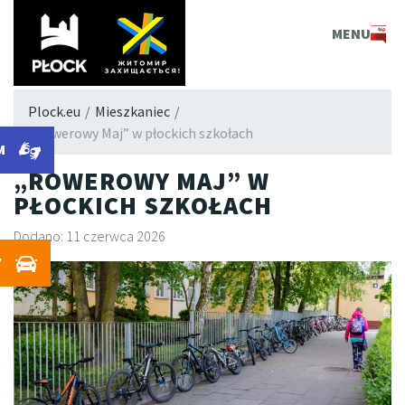
PLOCK.EU
MENU
Plock.eu
/
Mieszkaniec
/
„Rowerowy Maj” w płockich szkołach
M
„ROWEROWY MAJ” W
PŁOCKICH SZKOŁACH
Dodano: 11 czerwca 2026
Y