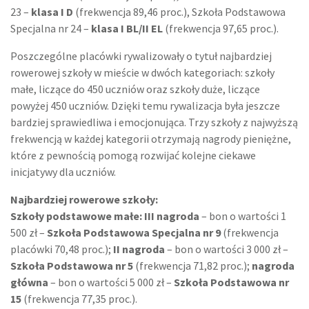
23 –
klasa I D
(frekwencja 89,46 proc.), Szkoła Podstawowa
Specjalna nr 24 –
klasa I BL/II EL
(frekwencja 97,65 proc.).
Poszczególne placówki rywalizowały o tytuł najbardziej
rowerowej szkoły w mieście w dwóch kategoriach: szkoły
małe, liczące do 450 uczniów oraz szkoły duże, liczące
powyżej 450 uczniów. Dzięki temu rywalizacja była jeszcze
bardziej sprawiedliwa i emocjonująca. Trzy szkoły z najwyższą
frekwencją w każdej kategorii otrzymają nagrody pieniężne,
które z pewnością pomogą rozwijać kolejne ciekawe
inicjatywy dla uczniów.
Najbardziej rowerowe szkoły:
Szkoły podstawowe małe: III nagroda
– bon o wartości 1
500 zł –
Szkoła Podstawowa Specjalna nr 9
(frekwencja
placówki 70,48 proc.);
II nagroda
– bon o wartości 3 000 zł –
Szkoła Podstawowa nr 5
(frekwencja 71,82 proc.);
nagroda
główna
– bon o wartości 5 000 zł –
Szkoła Podstawowa nr
15
(frekwencja 77,35 proc.).