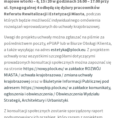
majowe wtorki – 6, 13 i 20 w godzinach 16.00 – 17.00 przy
ul. Synagogalnej 4 odbędą się dyżury pracowników
Referatu Rewitalizacji i Estetyzacji Miasta
, podczas
których będzie możliwość indywidualnego omówienia
rozwiązań wprowadzanych do uchwały krajobrazowej.
Uwagi do projektu uchwały można zgłaszać na piśmie za
pośrednictwem poczty, ePUAP lub w Biurze Obsługi Klienta,
a także wysyłając na adres
estetyka@plock.eu
. Z projektem
uchwały oraz wszystkimi szczegółami dotyczącymi
prowadzonych konsultacji społecznych można zapoznać się
na stronie
https://nowy.plock.eu/ w zakładce ROZWÓJ
MIASTA / uchwała krajobrazowa / zmiana uchwały
krajobrazowej
oraz w
Biuletynie Informacji Publicznej pod
adresem: https://nowybip.plock.eu/ w zakładce komunikaty,
ogłoszenia i obwieszczenia / Obwieszczenia Wydziału
Strategii, Architektury i Urbanistyki
.
Z konsultacji społecznych zostanie sporządzony raport
podsumowujący ich przebieg, który razem z projektem