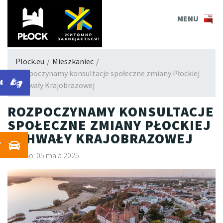
PLOCK.EU
MENU
Plock.eu
/
Mieszkaniec
/
Rozpoczynamy konsultacje społeczne zmiany Płockiej
M
Uchwały Krajobrazowej
ROZPOCZYNAMY KONSULTACJE
SPOŁECZNE ZMIANY PŁOCKIEJ
UCHWAŁY KRAJOBRAZOWEJ
Y
Dodano: 05 maja 2025