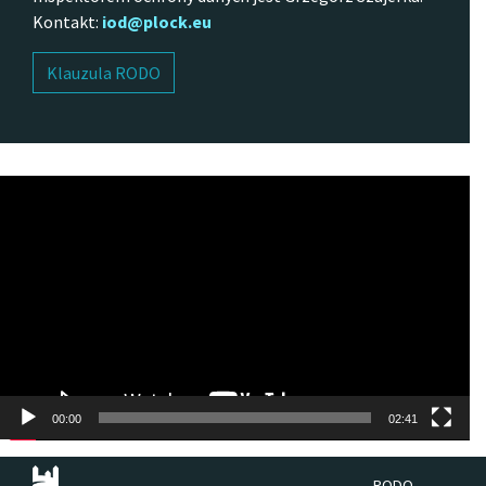
Kontakt:
iod@plock.eu
Klauzula RODO
Odtwarzacz
video
00:00
02:41
RODO