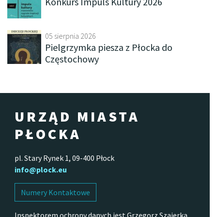
Konkurs Impuls Kultury 2026
05 sierpnia 2026
Pielgrzymka piesza z Płocka do
Częstochowy
URZĄD MIASTA
PŁOCKA
pl. Stary Rynek 1, 09-400 Płock
info@plock.eu
Numery Kontaktowe
Inspektorem ochrony danych jest Grzegorz Szajerka.