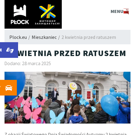
PLOCK.EU
MENU
Plock.eu
/
Mieszkaniec
/
2 kwietnia przed ratuszem
M
2 KWIETNIA PRZED RATUSZEM
Dodano: 28 marca 2025
Y
Z okazji Światowego Dnia Świadomości Autyzmu 2 kwietnia