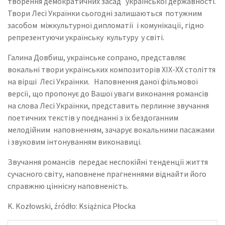
творення демократичних засад української державності.
Твори Лесі Українки сьогодні залишаються потужним
засобом міжкультурної дипломатії і комунікації, гідно
репрезентуючи українську культуру у світі.
Галина Довбиш, українське сопрано, представляє
вокальні твори українських композиторів XIX-XX століття
на вірші Лесі Українки. Наповнення даної фільмової
версії, що пропонує до Вашої уваги виконання романсів
на слова Лесі Українки, представить перлинне звучання
поетичних текстів у поєднанні з їх бездоганним
мелодійним наповненням, зачарує вокальними пасажами
і звуковим інтонуванням виконавиці.
Звучання романсів передає неспокійні тенденції життя
сучасного світу, наповнене прагненнями віднайти його
справжню ціннісну наповненість.
K. Kozłowski, źródło: Książnica Płocka