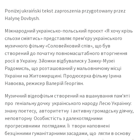
Poniżej ukraiński tekst zaproszenia przygotowany przez
Halynę Dovbysh.
Міжнародний українсько-польський проєкт «Я хочу крізь
сльози сміятись» представляє прем’єру українського
музичного фільму «Соловейковий спів», що був
створений до початку повномасштабного вторгнення
росії в Україну. Зйомки відбувалися у Замку-Музеї
Радомисль, що розташований у мальовничому місці
України на Житомирщині. Продюсерка фільму Ірина
Навоєва, режисер Валерій Георгіян.
Музичний відеофільм створений на вшанування пам’яті
про геніальну дочку українського народу Лесю Українку:
знану поетесу, авторитетну і активну громадську діячку,
неповторну Особистість з далекоглядними
прогресивними поглядами. Її твори наповнені
безцінними гуманітарними засадами, що лягли в основу