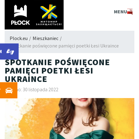
PLOCK.EU
MENU
Plock.eu
/
Mieszkaniec
/
Spotkanie poświęcone pamięci poetki Łesi Ukraince
M
SPOTKANIE POŚWIĘCONE
PAMIĘCI POETKI ŁESI
UKRAINCE
Dodano: 30 listopada 2022
Y