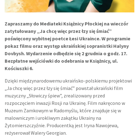
Zapraszamy do Mediateki Książnicy Płockiej na wieczór
zatytułowany „Ja chcę więc przez łzy się śmiać”
poświęcony wybitnej poetce Łesi Ukraince. W programie
pokaz filmu oraz występ ukraińskiej sopranistki Halyny
Dovbysh. Wydarzenie odbędzie się 2 grudnia o godz. 17.
Bezpłatne wejściówki do odebrania w Książnicy, ul.
Kościuszki 6.
Dzięki międzynarodowemu ukraińsko-polskiemu projektowi
„Ja chcę więc przez łzy się śmiać” powstał ukraiński film
muzyczny „Słowiczy śpiew”, zrealizowany przed
rozpoczęciem inwazji Rosji na Ukrainę. Film nakręcono w
Muzeum Zamkowym w Radomyślu, które znajduje się w
malowniczym i urokliwym zakątku Ukrainy na
Żytomierszczyźnie. Producentką jest Iryna Nawojewa,
reżyserował Walery Georgian.