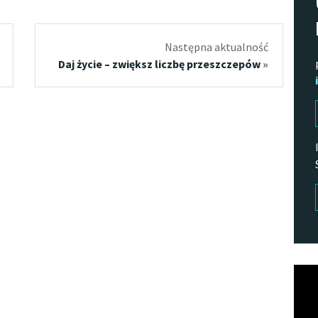
Następna aktualność
Daj życie – zwiększ liczbę przeszczepów
»
Odtw
vide