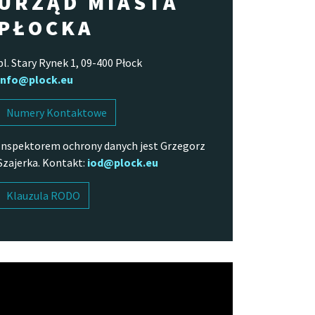
URZĄD MIASTA
PŁOCKA
pl. Stary Rynek 1, 09-400 Płock
info@plock.eu
Numery Kontaktowe
Inspektorem ochrony danych jest Grzegorz
Szajerka. Kontakt:
iod@plock.eu
Klauzula RODO
arzacz
o