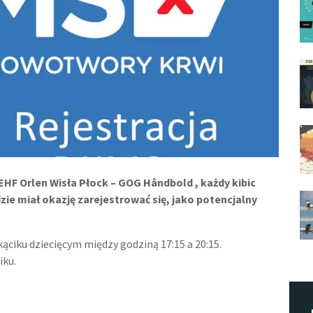
HF Orlen Wisła Płock – GOG H
å
ndbold , każdy kibic
e miał okazję zarejestrować się, jako potencjalny
ąciku dziecięcym między godziną 17:15 a 20:15.
iku.