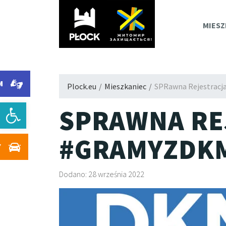
PLOC
MIESZ
M
Plock.eu
/
Mieszkaniec
/
SPRawna Rejestracj
Otwórz pasek narzędzi
SPRAWNA RE
#GRAMYZDK
Y
Dodano: 28 września 2022