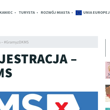
K.EU
KANIEC
TURYSTA
ROZWÓJ MIASTA
UNIA EUROPEJ
a – #GramyzDKMS
JESTRACJA –
MS