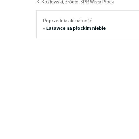
K. Kozłowski, źródło: SPR Wisła Płock
Poprzednia aktualność
«
Latawce na płockim niebie