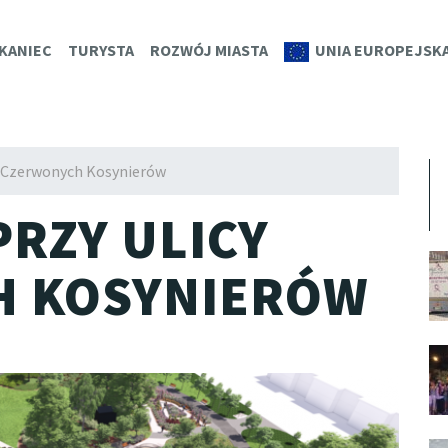
K.EU
KANIEC
TURYSTA
ROZWÓJ MIASTA
UNIA EUROPEJSK
y Czerwonych Kosynierów
RZY ULICY
H KOSYNIERÓW