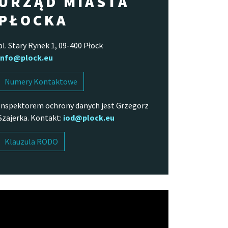
URZĄD MIASTA
PŁOCKA
pl. Stary Rynek 1, 09-400 Płock
info@plock.eu
Numery Kontaktowe
Inspektorem ochrony danych jest Grzegorz
Szajerka. Kontakt:
iod@plock.eu
Klauzula RODO
arzacz
o