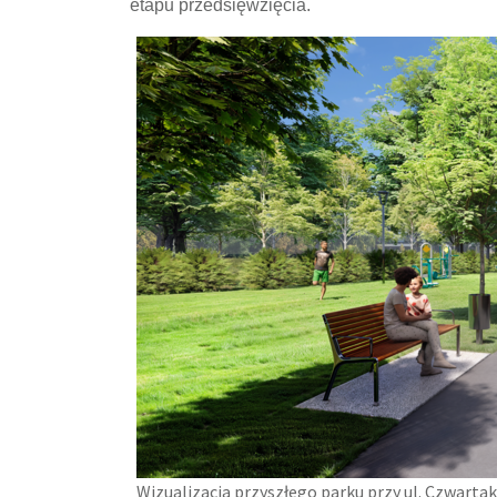
etapu przedsięwzięcia.
Wizualizacja przyszłego parku przy ul. Czwarta