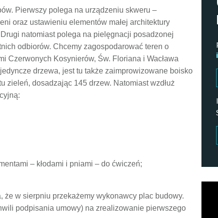
pów. Pierwszy polega na urządzeniu skweru –
ni oraz ustawieniu elementów małej architektury
 Drugi natomiast polega na pielęgnacji posadzonej
atnich odbiorów.
Chcemy zagospodarować teren o
cami Czerwonych Kosynierów, Św. Floriana i Wacława
ojedyncze drzewa, jest tu także zaimprowizowane boisko
u zieleń, dosadzając 145 drzew. Natomiast wzdłuż
cyjną:
mentami – kłodami i pniami – do ćwiczeń;
Odtw
ja, że w sierpniu przekażemy wykonawcy plac budowy.
vide
hwili podpisania umowy) na zrealizowanie pierwszego