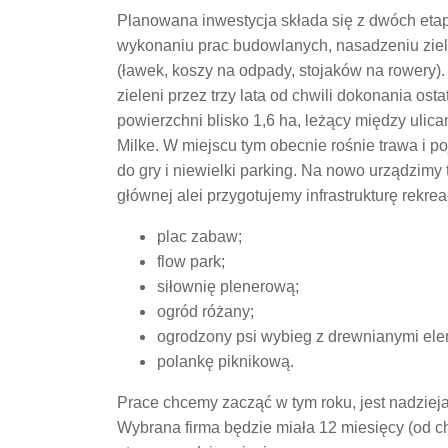
Planowana inwestycja składa się z dwóch eta
wykonaniu prac budowlanych, nasadzeniu ziele
(ławek, koszy na odpady, stojaków na rowery).
zieleni przez trzy lata od chwili dokonania ost
powierzchni blisko 1,6 ha, leżący między uli
Milke. W miejscu tym obecnie rośnie trawa i p
do gry i niewielki parking.
Na nowo urządzimy t
głównej alei przygotujemy infrastrukturę rekrea
plac zabaw;
flow park;
siłownię plenerową;
ogród różany;
ogrodzony psi wybieg z drewnianymi ele
polankę piknikową.
Prace chcemy zacząć w tym roku, jest nadzie
Wybrana firma będzie miała 12 miesięcy (od c