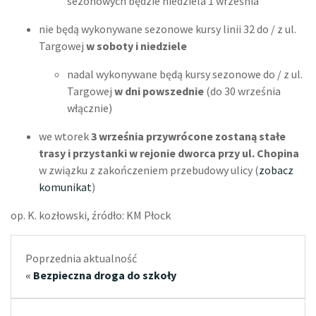
sezonowych będzie niedziela 1 września
nie będą wykonywane sezonowe kursy linii 32 do / z ul.
Targowej
w soboty i niedziele
nadal wykonywane będą kursy sezonowe do / z ul.
Targowej
w dni powszednie
(do 30 września
włącznie)
we wtorek
3 września przywrócone zostaną stałe
trasy i przystanki w rejonie dworca przy ul. Chopina
w związku z zakończeniem przebudowy ulicy (
zobacz
komunikat
)
op. K. kozłowski, źródło: KM Płock
Poprzednia aktualność
«
Bezpieczna droga do szkoły