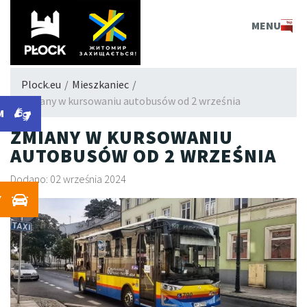
PLOCK.EU
MENU
Plock.eu
/
Mieszkaniec
/
Zmiany w kursowaniu autobusów od 2 września
M
ZMIANY W KURSOWANIU
AUTOBUSÓW OD 2 WRZEŚNIA
Dodano: 02 września 2024
Y