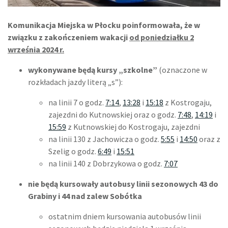
Komunikacja Miejska w Płocku poinformowała, że w
związku z zakończeniem wakacji
od poniedziałku 2
września 2024 r.
wykonywane będą kursy „szkolne”
(oznaczone w
rozkładach jazdy literą „s”):
na linii 7 o godz.
7:14
,
13:28
i
15:18
z Kostrogaju,
zajezdni do Kutnowskiej oraz o godz.
7:48
,
14:19
i
15:59
z Kutnowskiej do Kostrogaju, zajezdni
na linii 130 z Jachowicza o godz.
5:55
i
14:50
oraz z
Szelig o godz.
6:49
i
15:51
na linii 140 z Dobrzykowa o godz.
7:07
nie będą kursowały autobusy linii sezonowych
43 do
Grabiny i 44 nad zalew Sobótka
ostatnim dniem kursowania autobusów linii