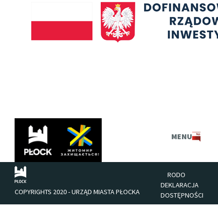
Przejdź
do
Plock.eu
treści
MENU
RODO
DEKLARACJA
COPYRIGHTS 2020 - URZĄD MIASTA PŁOCKA
DOSTĘPNOŚCI