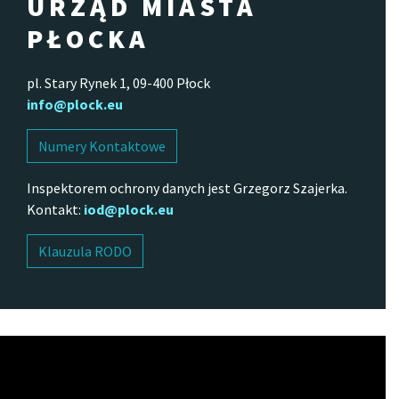
URZĄD MIASTA
PŁOCKA
pl. Stary Rynek 1, 09-400 Płock
info@plock.eu
Numery Kontaktowe
Inspektorem ochrony danych jest Grzegorz Szajerka.
Kontakt:
iod@plock.eu
Klauzula RODO
Odtwarzacz
video