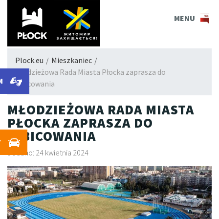
PLOCK.EU
MENU
Plock.eu
/
Mieszkaniec
/
Młodzieżowa Rada Miasta Płocka zaprasza do
M
kibicowania
MŁODZIEŻOWA RADA MIASTA
PŁOCKA ZAPRASZA DO
KIBICOWANIA
Y
Dodano: 24 kwietnia 2024