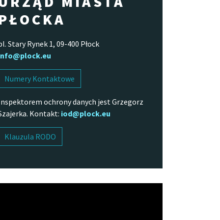
URZĄD MIASTA
PŁOCKA
pl. Stary Rynek 1, 09-400 Płock
info@plock.eu
Numery Kontaktowe
Inspektorem ochrony danych jest Grzegorz
Szajerka. Kontakt:
iod@plock.eu
Klauzula RODO
arzacz
o