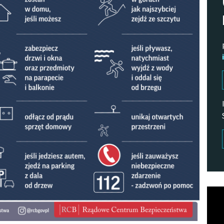
Odtw
vide