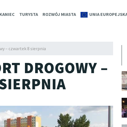
K.EU
KANIEC
TURYSTA
ROZWÓJ MIASTA
UNIA EUROPEJSK
y – czwartek 8 sierpnia
ORT DROGOWY –
SIERPNIA