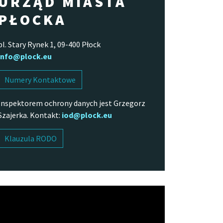
URZĄD MIASTA
PŁOCKA
pl. Stary Rynek 1, 09-400 Płock
info@plock.eu
Numery Kontaktowe
Inspektorem ochrony danych jest Grzegorz
Szajerka. Kontakt:
iod@plock.eu
Klauzula RODO
arzacz
o