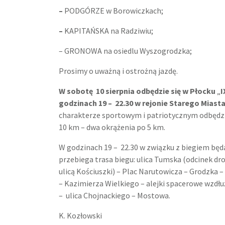
–
PODGÓRZE w Borowiczkach;
–
KAPITAŃSKA na Radziwiu;
– GRONOWA na osiedlu Wyszogrodzka;
Prosimy o uważną i ostrożną jazdę.
W sobotę 10 sierpnia odbędzie się w Płocku
„
I
godzinach 19 – 22.30 w rejonie Starego Mias
charakterze sportowym i patriotycznym odbędzie
10 km – dwa okrążenia po 5 km.
W godzinach 19 – 22.30 w związku z biegiem będ
przebiega trasa biegu: ulica Tumska (odcinek dr
ulicą Kościuszki) – Plac Narutowicza – Grodzka –
– Kazimierza Wielkiego – alejki spacerowe wzdłuż
– ulica Chojnackiego – Mostowa.
K. Kozłowski