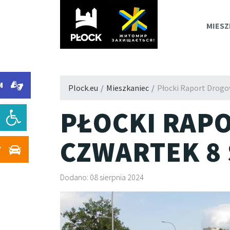
PLOC
MIESZ
M
Plock.eu
/
Mieszkaniec
/
Płocki Raport Drogow
Otwórz pasek narzędzi
PŁOCKI RAP
CZWARTEK 8 
Y
Dodano: 08 sierpnia 2024