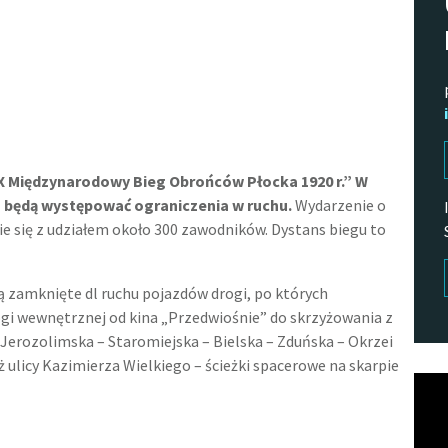
X Międzynarodowy Bieg Obrońców Płocka 1920 r.” W
ta będą występować ograniczenia w ruchu.
Wydarzenie o
 się z udziałem około 300 zawodników. Dystans biegu to
ą zamknięte dl ruchu pojazdów drogi, po których
ogi wewnętrznej od kina „Przedwiośnie” do skrzyżowania z
 Jerozolimska – Staromiejska – Bielska – Zduńska – Okrzei
 ulicy Kazimierza Wielkiego – ścieżki spacerowe na skarpie
Odtw
vide