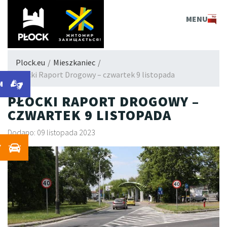
PLOCK.EU
MENU
Plock.eu
/
Mieszkaniec
/
Płocki Raport Drogowy – czwartek 9 listopada
M
PŁOCKI RAPORT DROGOWY –
CZWARTEK 9 LISTOPADA
Dodano: 09 listopada 2023
Y