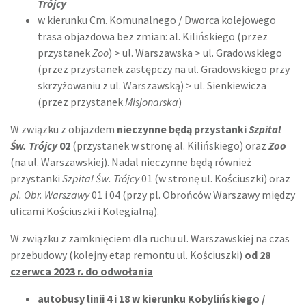
Trójcy
w kierunku Cm. Komunalnego / Dworca kolejowego
trasa objazdowa bez zmian: al. Kilińskiego (przez
przystanek
Zoo
) > ul. Warszawska > ul. Gradowskiego
(przez przystanek zastępczy na ul. Gradowskiego przy
skrzyżowaniu z ul. Warszawską) > ul. Sienkiewicza
(przez przystanek
Misjonarska
)
W związku z objazdem
nieczynne będą przystanki
Szpital
Św. Trójcy
02
(przystanek w stronę al. Kilińskiego) oraz
Zoo
(na ul. Warszawskiej). Nadal nieczynne będą również
przystanki
Szpital Św. Trójcy
01 (w stronę ul. Kościuszki) oraz
pl. Obr. Warszawy
01 i 04 (przy pl. Obrońców Warszawy między
ulicami Kościuszki i Kolegialną).
W związku z zamknięciem dla ruchu ul. Warszawskiej na czas
przebudowy (kolejny etap remontu ul. Kościuszki)
od 28
czerwca 2023 r. do odwołania
autobusy linii 4 i 18 w kierunku Kobylińskiego /