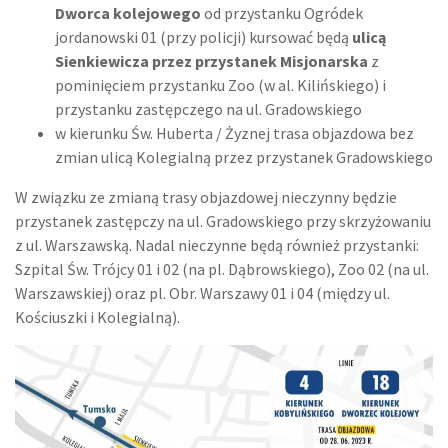
Dworca kolejowego
od przystanku Ogródek
jordanowski 01 (przy policji) kursować będą
ulicą
Sienkiewicza przez przystanek Misjonarska
z
pominięciem przystanku Zoo (w al. Kilińskiego) i
przystanku zastępczego na ul. Gradowskiego
w kierunku Św. Huberta / Żyznej trasa objazdowa bez
zmian ulicą Kolegialną przez przystanek Gradowskiego
W związku ze zmianą trasy objazdowej nieczynny będzie
przystanek zastępczy na ul. Gradowskiego przy skrzyżowaniu
z ul. Warszawską. Nadal nieczynne będą również przystanki:
Szpital Św. Trójcy 01 i 02 (na pl. Dąbrowskiego), Zoo 02 (na ul.
Warszawskiej) oraz pl. Obr. Warszawy 01 i 04 (między ul.
Kościuszki i Kolegialną).