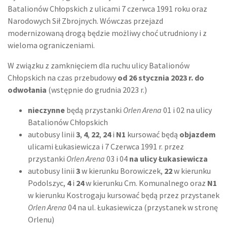
Batalionów Chłopskich z ulicami 7 czerwca 1991 roku oraz
Narodowych Sił Zbrojnych. Wówczas przejazd
modernizowaną drogą będzie możliwy choć utrudniony i z
wieloma ograniczeniami.
W związku z zamknięciem dla ruchu ulicy Batalionów
Chłopskich na czas przebudowy
od 26 stycznia 2023 r. do
odwołania
(wstępnie do grudnia 2023 r.)
nieczynne
będą przystanki
Orlen Arena
01 i 02 na ulicy
Batalionów Chłopskich
autobusy linii
3
,
4
,
22
,
24
i
N1
kursować będą
objazdem
ulicami Łukasiewicza i 7 Czerwca 1991 r. przez
przystanki
Orlen Arena
03 i 04
na ulicy Łukasiewicza
autobusy linii
3
w kierunku Borowiczek,
22
w kierunku
Podolszyc,
4
i
24
w kierunku Cm. Komunalnego oraz
N1
w kierunku Kostrogaju kursować będą przez przystanek
Orlen Arena
04 na ul. Łukasiewicza (przystanek w stronę
Orlenu)