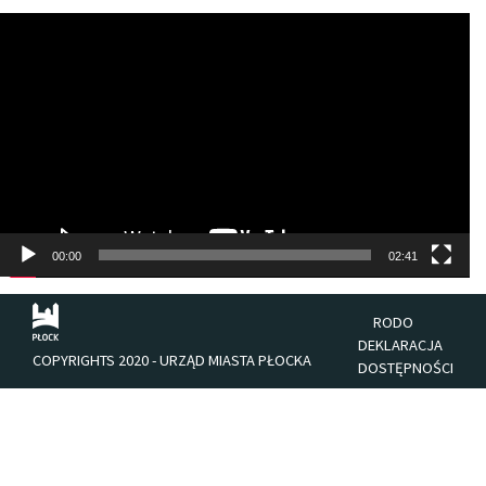
Odtwarzacz
video
00:00
02:41
RODO
DEKLARACJA
COPYRIGHTS 2020 - URZĄD MIASTA PŁOCKA
DOSTĘPNOŚCI