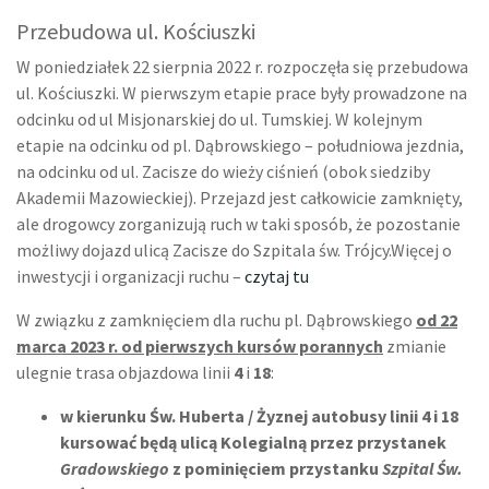
Przebudowa ul. Kościuszki
W poniedziałek 22 sierpnia 2022 r. rozpoczęła się przebudowa
ul. Kościuszki. W pierwszym etapie prace były prowadzone na
odcinku od ul Misjonarskiej do ul. Tumskiej. W kolejnym
etapie na odcinku od pl. Dąbrowskiego – południowa jezdnia,
na odcinku od ul. Zacisze do wieży ciśnień (obok siedziby
Akademii Mazowieckiej). Przejazd jest całkowicie zamknięty,
ale drogowcy zorganizują ruch w taki sposób, że pozostanie
możliwy dojazd ulicą Zacisze do Szpitala św. Trójcy.Więcej o
inwestycji i organizacji ruchu –
czytaj tu
W związku z zamknięciem dla ruchu pl. Dąbrowskiego
od 22
marca 2023 r. od pierwszych kursów porannych
zmianie
ulegnie trasa objazdowa linii
4
i
18
:
w kierunku Św. Huberta / Żyznej autobusy linii 4 i 18
kursować będą ulicą Kolegialną przez przystanek
Gradowskiego
z pominięciem przystanku
Szpital Św.