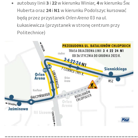
autobusy linii
3
i
22
w kierunku Winiar,
4
w kierunku Św.
Huberta oraz
24
i
N1
w kierunku Podolszyc kursować
będą przez przystanek
Orlen Arena
03 na ul.
Łukasiewicza (przystanek w stronę centrum przy
Politechnice)
___________________________________________