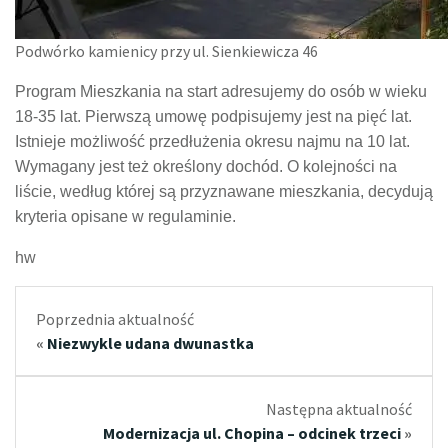
Podwórko kamienicy przy ul. Sienkiewicza 46
P
rogram
Mieszkania na start adresujemy
do osób w wieku
18-35 lat. Pierwsz
ą
umow
ę
podpis
ujemy
jest na pięć lat.
Istnieje możliwość przedłużenia okresu najmu na 10 lat.
Wymagany jest też określony dochód. O kolejności na
liście, według której są przyznawane mieszkania, decydują
kryteria
opisane
w regulaminie.
hw
Poprzednia aktualność
«
Niezwykle udana dwunastka
Następna aktualność
Modernizacja ul. Chopina – odcinek trzeci
»