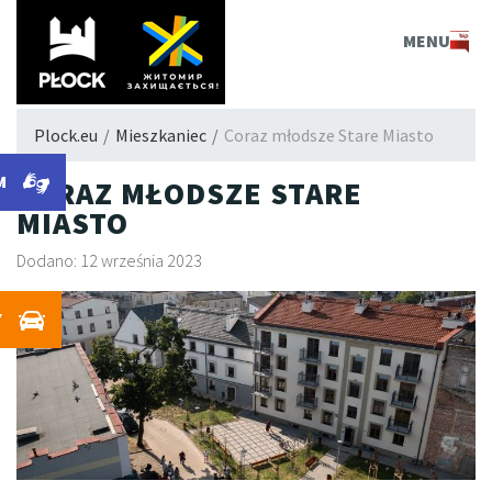
PLOCK.EU
MENU
Plock.eu
/
Mieszkaniec
/
Coraz młodsze Stare Miasto
M
CORAZ MŁODSZE STARE
MIASTO
Dodano: 12 września 2023
Y