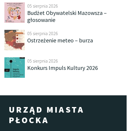
05 sierpnia 2026
Budżet Obywatelski Mazowsza –
głosowanie
05 sierpnia 2026
Ostrzeżenie meteo – burza
05 sierpnia 2026
Konkurs Impuls Kultury 2026
URZĄD MIASTA
PŁOCKA