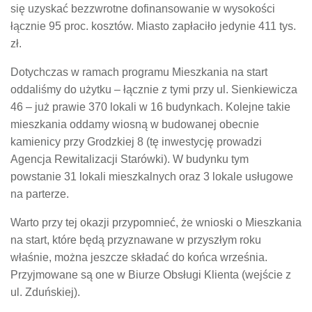
się uzyskać bezzwrotne dofinansowanie w wysokości
łącznie 95 proc. kosztów. Miasto zapłaciło jedynie 411 tys.
zł.
Dotychczas w ramach programu Mieszkania na start
oddaliśmy
do użytku – łącznie z tymi przy ul. Sienkiewicza
46 –
już prawie 370
lokali
w 16 budynkach.
K
olejne
takie
m
ieszkania oddamy wiosną w budowanej
obecnie
kamienicy przy Grodzkiej 8 (
tę
inwestycję
prowadzi
A
gencja
R
ewitalizacji
S
tarówki
). W budynku
tym
powstanie 31 lokali mieszkalnych oraz 3 lokale usługowe
na parterze.
Warto przy tej okazji przypomnieć, że wnioski o Mieszkania
na start, które będą przyznawane w przyszłym roku
właśnie, można jeszcze składać do końca września.
Przyjmowane są one w Biurze Obsługi Klienta (wejście z
ul. Zduńskiej).