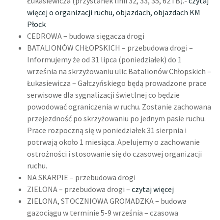
Łukasiewicza (przystanek linii 32, 33, 35, 62 i B).-
czytaj
więcej o organizacji ruchu, objazdach, objazdach KM
Płock
CEDROWA – budowa sięgacza drogi
BATALIONÓW CHŁOPSKICH – przebudowa drogi –
Informujemy że od 31 lipca (poniedziałek) do 1
września na skrzyżowaniu ulic Batalionów Chłopskich –
Łukasiewicza – Gałczyńskiego będą prowadzone prace
serwisowe dla sygnalizacji świetlnej co będzie
powodować ograniczenia w ruchu. Zostanie zachowana
przejezdność po skrzyżowaniu po jednym pasie ruchu.
Prace rozpoczną się w poniedziałek 31 sierpnia i
potrwają około 1 miesiąca. Apelujemy o zachowanie
ostrożności i stosowanie się do czasowej organizacji
ruchu.
NA SKARPIE – przebudowa drogi
ZIELONA – przebudowa drogi –
czytaj więcej
ZIELONA, STOCZNIOWA GROMADZKA – budowa
gazociągu w terminie 5-9 września – czasowa