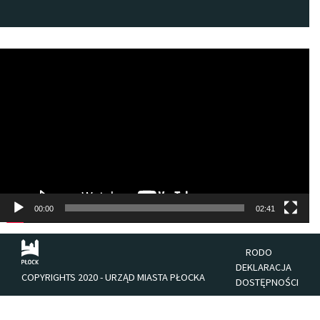
Odtwarzacz
video
00:00
02:41
RODO
DEKLARACJA
COPYRIGHTS 2020 - URZĄD MIASTA PŁOCKA
DOSTĘPNOŚCI