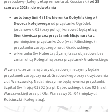
przebudowy (kolejny etap remontu ul. Kościuszki)
od 28
czerwca 2023 r. do odwołania
autobusy linii 4 i 18 w kierunku Kobylińskiego /
Dworca kolejowego
od przystanku Ogródek
jordanowski 01 (przy policji) kursować będą
ulicą
Sienkiewicza przez przystanek Misjonarska
z
pominięciem przystanku Zoo (w al. Kilińskiego) i
przystanku zastępczego na ul. Gradowskiego
w kierunku Św. Huberta / Żyznej trasa objazdowa bez
zmian ulicą Kolegialną przez przystanek Gradowskiego
W związku ze zmianą trasy objazdowej nieczynny będzie
przystanek zastępczy na ul. Gradowskiego przy skrzyżowaniu
z ul. Warszawską. Nadal nieczynne będą również przystanki:
Szpital Św. Trójcy 01 i 02 (na pl. Dąbrowskiego), Zoo 02 (na ul.
Warszawskiej) oraz pl. Obr. Warszawy 01 i 04 (między ul.
Kościuszki i Kolegialną).