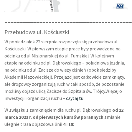
___________________________________________
Przebudowa ul. Kościuszki
W poniedziałek 22 sierpnia rozpoczęła się przebudowa ul.
Kościuszki. W pierwszym etapie prace były prowadzone na
odcinku od ul Misjonarskiej do ul. Tumskiej. W kolejnym
etapie na odcinku od pl. Dąbrowskiego – południowa jezdnia,
na odcinku od ul. Zacisze do wieży ciśnień (obok siedziby
Akademii Mazowieckiej). Przejazd jest całkowicie zamknięty,
ale drogowcy zorganizują ruch w taki sposób, że pozostanie
możliwy dojazd ulicą Zacisze do Szpitala św. Trójcy.Więcej o
inwestycji i organizacji ruchu –
czytaj tu
W związku z zamknięciem dla ruchu pl. Dąbrowskiego
od 22
marca 2023 r. od pierwszych kursów porannych
zmianie
ulegnie trasa objazdowa linii
4
i
18
: