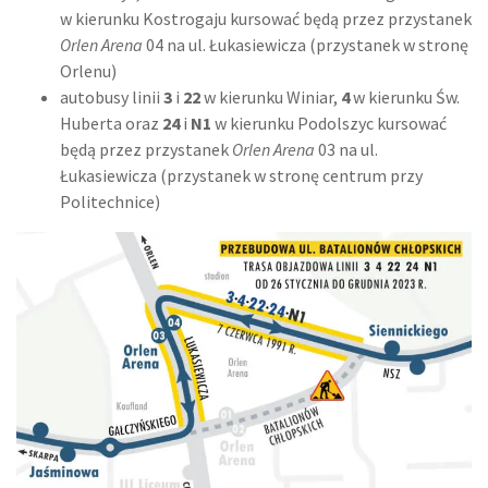
w kierunku Kostrogaju kursować będą przez przystanek
Orlen Arena
04 na ul. Łukasiewicza (przystanek w stronę
Orlenu)
autobusy linii
3
i
22
w kierunku Winiar,
4
w kierunku Św.
Huberta oraz
24
i
N1
w kierunku Podolszyc kursować
będą przez przystanek
Orlen Arena
03 na ul.
Łukasiewicza (przystanek w stronę centrum przy
Politechnice)