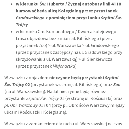
w kierunku Św. Huberta / Żyznej autobusy linii 4 i 18
kursować będą ulicą Kolegialną przez przystanek
Gradowskiego
z pominięciem przystanku
Szpital Św.
Trójcy
w kierunku Cm. Komunalnego / Dworca kolejowego
trasa objazdowa bez zmian: al. Kilińskiego (przez
przystanek
Zoo
) > ul. Warszawska > ul. Gradowskiego
(przez przystanek zastępczy na ul. Gradowskiego przy
skrzyżowaniu z ul. Warszawską) > ul. Sienkiewicza
(przez przystanek
Misjonarska
)
W związku z objazdem
nieczynne będą przystanki
Szpital
Św. Trójcy
02
(przystanek w stronę al. Kilińskiego) oraz
Zoo
(na ul. Warszawskiej). Nadal nieczynne będą również
przystanki
Szpital Św. Trójcy
01 (w stronę ul. Kościuszki) oraz
pl. Obr. Warszawy
01 i 04 (przy pl. Obrońców Warszawy między
ulicami Kościuszki i Kolegialną).
W związku z zamknięciem dla ruchu ul. Warszawskiej na czas