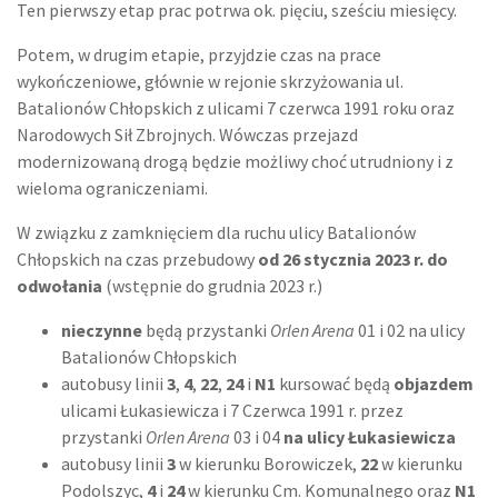
Ten pierwszy etap prac potrwa ok. pięciu, sześciu miesięcy.
Potem, w drugim etapie, przyjdzie czas na prace
wykończeniowe, głównie w rejonie skrzyżowania ul.
Batalionów Chłopskich z ulicami 7 czerwca 1991 roku oraz
Narodowych Sił Zbrojnych. Wówczas przejazd
modernizowaną drogą będzie możliwy choć utrudniony i z
wieloma ograniczeniami.
W związku z zamknięciem dla ruchu ulicy Batalionów
Chłopskich na czas przebudowy
od 26 stycznia 2023 r. do
odwołania
(wstępnie do grudnia 2023 r.)
nieczynne
będą przystanki
Orlen Arena
01 i 02 na ulicy
Batalionów Chłopskich
autobusy linii
3
,
4
,
22
,
24
i
N1
kursować będą
objazdem
ulicami Łukasiewicza i 7 Czerwca 1991 r. przez
przystanki
Orlen Arena
03 i 04
na ulicy Łukasiewicza
autobusy linii
3
w kierunku Borowiczek,
22
w kierunku
Podolszyc,
4
i
24
w kierunku Cm. Komunalnego oraz
N1