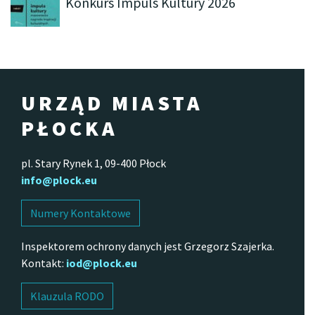
Konkurs Impuls Kultury 2026
URZĄD MIASTA
PŁOCKA
pl. Stary Rynek 1, 09-400 Płock
info@plock.eu
Numery Kontaktowe
Inspektorem ochrony danych jest Grzegorz Szajerka.
Kontakt:
iod@plock.eu
Klauzula RODO