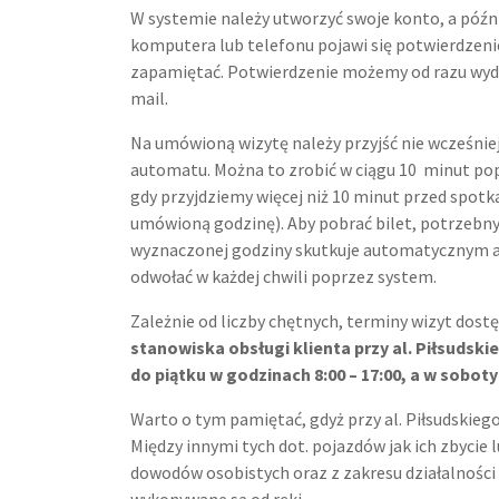
W systemie należy utworzyć swoje konto, a późni
komputera lub telefonu pojawi się potwierdzenie
zapamiętać. Potwierdzenie możemy od razu wydru
mail.
Na umówioną wizytę należy przyjść nie wcześniej
automatu. Można to zrobić w ciągu 10 minut pop
gdy przyjdziemy więcej niż 10 minut przed spotk
umówioną godzinę). Aby pobrać bilet, potrzebny
wyznaczonej godziny skutkuje automatycznym a
odwołać w każdej chwili poprzez system.
Zależnie od liczby chętnych, terminy wizyt dost
stanowiska obsługi klienta przy al. Piłsudski
do piątku w godzinach 8:00 – 17:00, a w soboty 
Warto o tym pamiętać, gdyż przy al. Piłsudskieg
Między innymi tych dot. pojazdów jak ich zbycie 
dowodów osobistych oraz z zakresu działalnośc