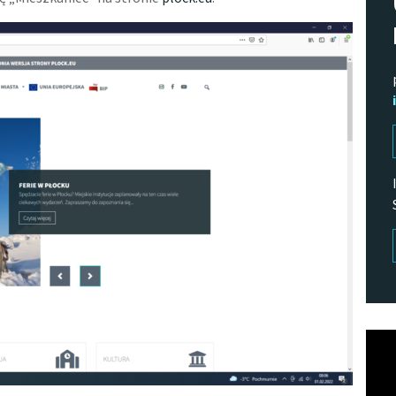
Odtw
vide