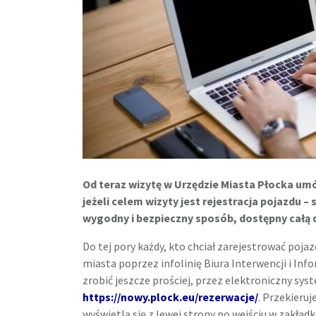
Od teraz wizytę w Urzędzie Miasta Płocka umów
jeżeli celem wizyty jest rejestracja pojazdu 
wygodny i bezpieczny sposób, dostępny całą 
Do tej pory każdy, kto chciał zarejestrować poja
miasta poprzez infolinię Biura Interwencji i In
zrobić jeszcze prościej, przez elektroniczny sys
https://nowy.plock.eu/rezerwacje/
. Przekieru
wyświetla się z lewej strony po wejściu w zakład