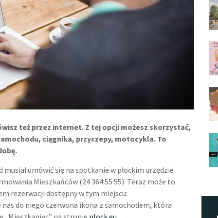
isz też przez internet. Z tej opcji możesz skorzystać,
– samochodu, ciągnika, przyczepy, motocykla. To
dobę.
zd musiał umówić się na spotkanie w płockim urzędzie
formowania Mieszkańców (24 364 55 55). Teraz może to
tem rezerwacji dostępny w tym miejscu:
je nas do niego czerwona ikona z samochodem, która
kę „Mieszkaniec” na stronie
plock.eu
.