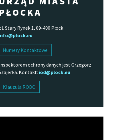
URZĄD MIASTA
PŁOCKA
pl. Stary Rynek 1, 09-400 Płock
info@plock.eu
Numery Kontaktowe
Inspektorem ochrony danych jest Grzegorz
Szajerka. Kontakt:
iod@plock.eu
Klauzula RODO
arzacz
o