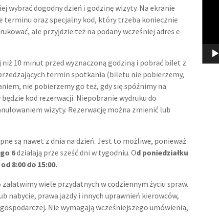
ej wybrać dogodny dzień i godzinę wizyty. Na ekranie
 terminu oraz specjalny kod, który trzeba koniecznie
kować, ale przyjdzie też na podany wcześniej adres e-
 niż 10 minut przed wyznaczoną godziną i pobrać bilet z
rzedzających termin spotkania (biletu nie pobierzemy,
aniem, nie pobierzemy go też, gdy się spóźnimy na
 będzie kod rezerwacji. Niepobranie wydruku do
nulowaniem wizyty. Rezerwację można zmienić lub
ępne są nawet z dnia na dzień. Jest to możliwe, ponieważ
ego 6
działają prze sześć dni w tygodniu. O
d poniedziałku
od 8:00 do 15:00.
o załatwimy wiele przydatnych w codziennym życiu spraw.
lub nabycie, prawa jazdy i innych uprawnień kierowców,
i gospodarczej. Nie wymagają wcześniejszego umówienia,