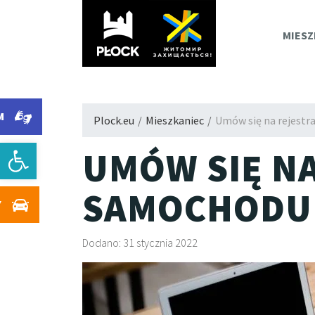
PLOC
MIESZ
M
Plock.eu
/
Mieszkaniec
/
Umów się na rejestr
Otwórz pasek narzędzi
UMÓW SIĘ N
SAMOCHODU
Y
Dodano: 31 stycznia 2022