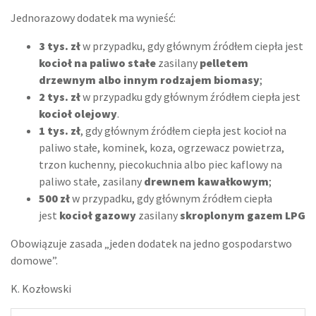
Jednorazowy dodatek ma wynieść:
3 tys. zł
w przypadku, gdy głównym źródłem ciepła jest
kocioł na paliwo stałe
zasilany
pelletem
drzewnym albo innym rodzajem biomasy
;
2 tys. zł
w przypadku gdy głównym źródłem ciepła jest
kocioł olejowy
.
1 tys. zł
, gdy głównym źródłem ciepła jest kocioł na
paliwo stałe, kominek, koza, ogrzewacz powietrza,
trzon kuchenny, piecokuchnia albo piec kaflowy na
paliwo stałe, zasilany
drewnem kawałkowym
;
500 zł
w przypadku, gdy głównym źródłem ciepła
jest
kocioł gazowy
zasilany
skroplonym gazem LPG
Obowiązuje zasada „jeden dodatek na jedno gospodarstwo
domowe”.
K. Kozłowski