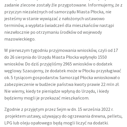
zadanie zlecone zostały źle przygotowane. Informujemy, że z
przyczyn niezależnych od samorządu Miasta Płocka, nie
jesteśmy w stanie wywiązać z nałożonych ustawowo
terminów, a wypłata świadczeń dla mieszkańców nastąpi
niezwłocznie po otrzymaniu środków od wojewody
mazowieckiego.
W pierwszym tygodniu przyjmowania wniosków, czyli od 17
do 26 sierpnia do Urzędu Miasta Płocka wpłynęło 1550
wniosków. Do dziś przyjęliśmy 2965 wniosków o dodatek
węglowy. Szacujemy, że dodatek może w Płocku przysługiwać
ok. 5 tysiącom gospodarstw. Samorząd Płocka wnioskował o
zabezpieczenie w budżecie państwa kwoty prawie 22 mln zł.
Nie wiemy, kiedy te pieniądze wpłyną do Urzędu, i kiedy
będziemy mogli je przekazać mieszkańcom.
Zgodnie z przyjętym przez Sejm w dn. 15 września 2022 r.
projektem ustawy, używający do ogrzewania drewna, pelletu,
LPG lub oleju opałowego będą mogli liczyć na dodatki.