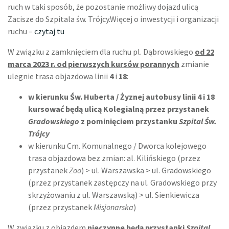
ruch w taki sposób, że pozostanie możliwy dojazd ulicą
Zacisze do Szpitala św. Trójcy.Więcej o inwestycji i organizacji
ruchu –
czytaj tu
W związku z zamknięciem dla ruchu pl. Dąbrowskiego
od 22
marca 2023 r. od pierwszych kursów porannych
zmianie
ulegnie trasa objazdowa linii
4
i
18
:
w kierunku Św. Huberta / Żyznej autobusy linii 4 i 18
kursować będą ulicą Kolegialną przez przystanek
Gradowskiego
z pominięciem przystanku
Szpital Św.
Trójcy
w kierunku Cm. Komunalnego / Dworca kolejowego
trasa objazdowa bez zmian: al. Kilińskiego (przez
przystanek
Zoo
) > ul. Warszawska > ul. Gradowskiego
(przez przystanek zastępczy na ul. Gradowskiego przy
skrzyżowaniu z ul. Warszawską) > ul. Sienkiewicza
(przez przystanek
Misjonarska
)
W związku z objazdem
nieczynne będą przystanki
Szpital