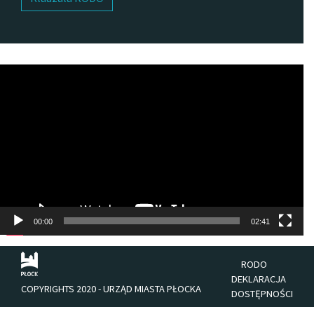
Odtwarzacz
video
00:00
02:41
RODO
DEKLARACJA
COPYRIGHTS 2020 - URZĄD MIASTA PŁOCKA
DOSTĘPNOŚCI