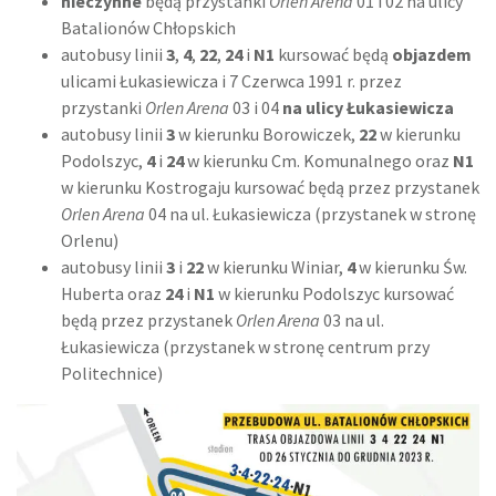
nieczynne
będą przystanki
Orlen Arena
01 i 02 na ulicy
Batalionów Chłopskich
autobusy linii
3
,
4
,
22
,
24
i
N1
kursować będą
objazdem
ulicami Łukasiewicza i 7 Czerwca 1991 r. przez
przystanki
Orlen Arena
03 i 04
na ulicy Łukasiewicza
autobusy linii
3
w kierunku Borowiczek,
22
w kierunku
Podolszyc,
4
i
24
w kierunku Cm. Komunalnego oraz
N1
w kierunku Kostrogaju kursować będą przez przystanek
Orlen Arena
04 na ul. Łukasiewicza (przystanek w stronę
Orlenu)
autobusy linii
3
i
22
w kierunku Winiar,
4
w kierunku Św.
Huberta oraz
24
i
N1
w kierunku Podolszyc kursować
będą przez przystanek
Orlen Arena
03 na ul.
Łukasiewicza (przystanek w stronę centrum przy
Politechnice)