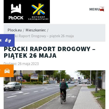
PLOCK.EU
MENU
Plock.eu
/
Mieszkaniec
/
Płocki Raport Drogowy – piątek 26 maja
M
PŁOCKI RAPORT DROGOWY –
PIĄTEK 26 MAJA
Dodano: 26 maja 2023
Y