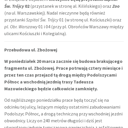
Św. Trójcy
02
(przystanek w stronę al. Kilińskiego) oraz
Zoo
(na ul. Warszawskiej). Nadal nieczynne będą również
przystanki
Szpital Św. Trójcy
01 (w stronę ul. Kościuszki) oraz
pl. Obr. Warszawy
01 i 04 (przy pl. Obrońców Warszawy między
ulicami Kościuszki i Kolegialną).
Przebudowa ul. Zbożowej
W poniedziałek 20 marca zacznie się budowa brakującego
fragmentu ul. Zbożowej. Prace potrwają cztery miesiące i
przez ten czas przejazd tą drogą między Podolszycami
Północ a wschodnią jezdnią trasy Tadeusza
Mazowieckiego będzie całkowicie zamknięty.
Od najbliższego poniedziałku prace będą toczyć się na
odcinku tej ulicy, leżącym między ostatnimi zabudowaniami
Podolszyc Północ, a drogą techniczną przy wschodniej jezdni
obwodnicy. Liczy on 240 metrów długości i dziś jest
utwardzony jedynie tymczasową nawierzchnią z asfaltowego