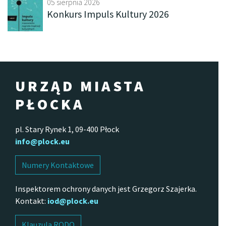
05 sierpnia 2026
Konkurs Impuls Kultury 2026
URZĄD MIASTA
PŁOCKA
pl. Stary Rynek 1, 09-400 Płock
info@plock.eu
Numery Kontaktowe
Inspektorem ochrony danych jest Grzegorz Szajerka.
Kontakt:
iod@plock.eu
Klauzula RODO